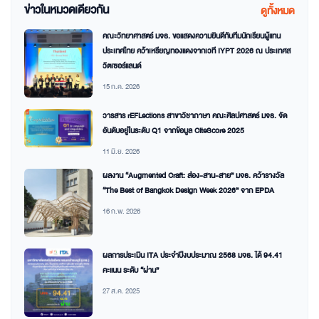
ข่าวในหมวดเดียวกัน
ดูทั้งหมด
คณะวิทยาศาสตร์ มจธ. ขอแสดงความยินดีกับทีมนักเรียนผู้แทน
ประเทศไทย คว้าเหรียญทองแดงจากเวที IYPT 2026 ณ ประเทศส
วิตเซอร์แลนด์
15 ก.ค. 2026
วารสาร rEFLections สาขาวิชาภาษา คณะศิลปศาสตร์ มจธ. จัด
อันดับอยู่ในระดับ Q1 จากข้อมูล CiteScore 2025
11 มิ.ย. 2026
ผลงาน “Augmented Craft: ส่อง-สาน-สาย” มจธ. คว้ารางวัล
“The Best of Bangkok Design Week 2026” จาก EPDA
16 ก.พ. 2026
ผลการประเมิน ITA ประจำปีงบประมาณ 2568 มจธ. ได้ 94.41
คะแนน ระดับ “ผ่าน”
27 ส.ค. 2025