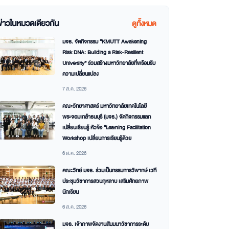
ข่าวในหมวดเดียวกัน
ดูทั้งหมด
มจธ. จัดกิจกรรม “KMUTT Awakening
Risk DNA: Building a Risk-Resilient
University” ร่วมสร้างมหาวิทยาลัยที่พร้อมรับ
ความเปลี่ยนแปลง
7 ส.ค. 2026
คณะวิทยาศาสตร์ มหาวิทยาลัยเทคโนโลยี
พระจอมเกล้าธนบุรี (มจธ.) จัดกิจกรรมแลก
เปลี่ยนเรียนรู้ หัวข้อ “Learning Facilitation
Workshop เปลี่ยนการเรียนรู้ด้วย
6 ส.ค. 2026
คณะวิทย์ มจธ. ร่วมเป็นกรรมการวิพากษ์ เวที
ประชุมวิชาการสวนกุหลาบ เสริมศักยภาพ
นักเรียน
6 ส.ค. 2026
มจธ. เจ้าภาพจัดงานสัมมนาวิชาการระดับ