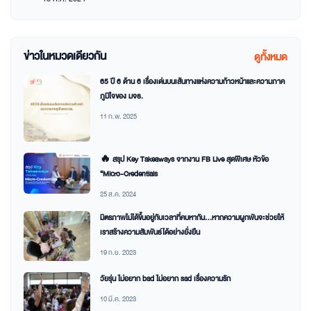
ข่าวในหมวดเดียวกัน
ดูทั้งหมด
65 ปี 6 ด้าน 6 เรื่องเด่นบนเส้นทางแห่งความก้าวหน้าและความภาค
ภูมิใจของ มจธ.
11 ก.พ. 2025
🔥 สรุป Key Takeaways จากงาน FB Live สุดพิเศษ หัวข้อ
“Micro-Credentials
25 ส.ค. 2024
มิตรภาพไม่ได้ขึ้นอยู่กับเวลาที่คบหากัน…หากความผูกพันจะช่วยให้
เราสร้างความสัมพันธ์ได้อย่างยั่งยืน
19 ก.ย. 2023
วัยรุ่น ไม่อยาก bad ไม่อยาก sad เรื่องความรัก
10 มี.ค. 2023