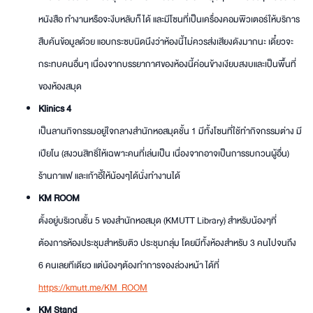
หนังสือ ทำงานหรือจะงีบหลับก็ได้ และมีโซนที่เป็นเครื่องคอมพิวเตอร์ให้บริการ
สืบค้นข้อมูลด้วย แอบกระซบนิดนึงว่าห้องนี้ไม่ควรส่งเสียงดังมากนะ เดี๋ยวจะ
กระทบคนอื่นๆ เนื่องจากบรรยากาศของห้องนี้ค่อนข้างเงียบสงบและเป็นพื้นที่
ของห้องสมุด
Klinics 4
เป็นลานกิจกรรมอยู่ใจกลางสำนักหอสมุดชั้น 1 มีทั้งโซนที่ใช้ทำกิจกรรมต่าง มี
เปียโน (สงวนสิทธิ์ให้เฉพาะคนที่เล่นเป็น เนื่องจากอาจเป็นการรบกวนผู้อื่น)
ร้านกาแฟ และเก้าอี้ให้น้องๆได้นั่งทำงานได้
KM ROOM
ตั้งอยู่บริเวณชั้น 5 ของสำนักหอสมุด (KMUTT Library) สำหรับน้องๆที่
ต้องการห้องประชุมสำหรับติว ประชุมกลุ่ม โดยมีทั้งห้องสำหรับ 3 คนไปจนถึง
6 คนเลยทีเดียว แต่น้องๆต้องทำการจองล่วงหน้า ได้ที่
https://kmutt.me/KM_ROOM
KM Stand