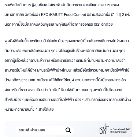
หอพักนักศึกษาหญิง, บริเวณใต้หอพักนักศึกษาชาย และบริเวณโรงอาหารของ
มหาวิทยาลัย มีตัวย่อว่า KFC (KMUTT Food Centre) มีร้านสะดวกซื้อ (7-11) 2 แห่ง
นอกจากนี้ยังมีตลาดนัดวันพุธและพฤหัสบดีที่อาคารจอดรถ (S2) อีกด้วย
พูดถึงชีวิตในรั้วมหาวิทยาลัยไปแล้ว น้อง ๆคงอยากรู้เกี่ยวกับการเดินทางไปข้างนอก
กันบ้างแล้ว เพราะชีวิตของน้อง ๆคงไม่ได้อยู่แต่ในรั้วมหาวิทยาลัยแน่นอน น้อง ๆคง
อยากรู้แล้วหล่ะว่ารถประจำทาง หรือที่เราเรียกว่า รถเมล์ ที่ผ่านหน้ามหาวิทยาลัยว่า
สามารถไปไหนได้บ้าง ผ่านรถไฟฟ้าบ้างไหมนะ แล้วเมื่อไหร่ชาวบางมดจะมีรถไฟฟ้าใช้
บ้าง หลักๆ ชาว มจธ. จะมีรถเมล์ให้เลือกใช้อยู่ 4 สาย นอกจากนี้ยังมีรถสองแถวเล็ก
ด้วย หรือที่ชาว มจธ. เรียกว่า “กะป๊อ” นิยมใช้เดินทางรอบๆ มหาลัยที่ไม่ไกลมาก
สำหรับน้อง ๆ แต่ต้องการเดินทางต่อที่รถไฟฟ้า น้อง ๆ สามารถต่อรถจากรถเมล์ที่ผ่าน
หน้ามหาวิทยาลัยทั้ง 4 สายได้เลย