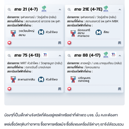
น้องๆที่เป็นเด็กต่างจังหวัดที่ต้องอยู่หอพักหรือเช่าที่พักแถว มจธ. นั้น คงจะต้องหา
แหล่งซื้อวัตถุดิบทำอาหาร ซื้ออาหารหรือแม้จะซื้อสิ่งของเครื่องใช้ต่างๆ เราจึงได้รวมรวม