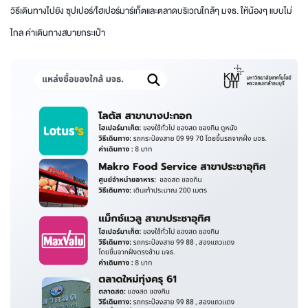
วิธีเดินทางไปยัง ซุปเปอร์/ไฮเปอร์มาร์เก็ตและตลาดบริเวณใกล้ๆ มจธ. ให้น้องๆ แบบไม่
ไกล ค่าเดินทางสบายกระเป๋า