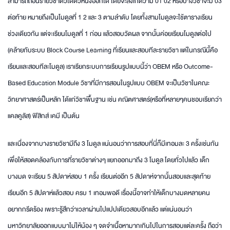
สามารถถอนรายวิชาตัวใดตัวหนึ่งออกได้ โดยจะสังเกตว่ามี 01 02 หรือบางวิชาจะมี 03
ต่อท้าย หมายถึงเป็นโมดูลที่ 1 2 และ 3 ตามลำดับ โดยทั้งสามโมดูลจะใช้ตารางเรียน
ช่วงเดียวกัน แต่จะเรียนโมดูลที่ 1 ก่อน แล้วสอบวัดผล จากนั้นค่อยเรียนโมดูลต่อไป
(คล้ายกับระบบ Block Course Learning ที่เรียนและสอบทีละรายวิชา แต่ในกรณีนี้คือ
เรียนและสอบทีละโมดูล) เราเรียกระบบการเรียนรูปแบบนี้ว่า OBEM หรือ Outcome-
Based Education Module วิชาที่มีการสอนในรูปแบบ OBEM จะเป็นวิชาในคณะ
วิทยาศาสตร์เป็นหลัก ได้แก่วิชาพื้นฐาน เช่น คณิตศาสตร์(หรือที่หลายๆคนชอบเรียกว่า
แคลคูลัส) ฟิสิกส์ เคมี เป็นต้น
และเนื่องจากบางรายวิชามีถึง 3 โมดูล แน่นอนว่าการสอบที่นี่ก็มีเทอมละ 3 ครั้งเช่นกัน
เพื่อให้สอดคล้องกับการที่รายวิชาต่างๆ แยกออกมาถึง 3 โมดูล โดยทั่วไปแล้ว เด็ก
บางมด จะเรียน 5 สัปดาห์สอบ 1 ครั้ง เรียนต่ออีก 5 สัปดาห์จากนั้นสอบและสุดท้าย
เรียนอีก 5 สัปดาห์แล้วสอบ ครบ 1 เทอมพอดี เรื่องนี้อาจทำให้เด็กบางมดหลายคน
อยากกรีดร้อง เพราะรู้สึกว่าเวลาผ่านไปแปปเดียวสอบอีกแล้ว แต่แน่นอนว่า
มหาวิทยาลัยออกแบบมาไม่ให้น้อง ๆ จดจำเนื้อหามากเกินไปในการสอบแต่ละครั้ง ถือว่า