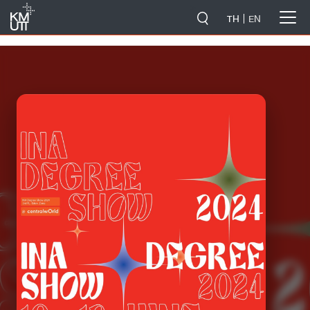
-->
TH
EN