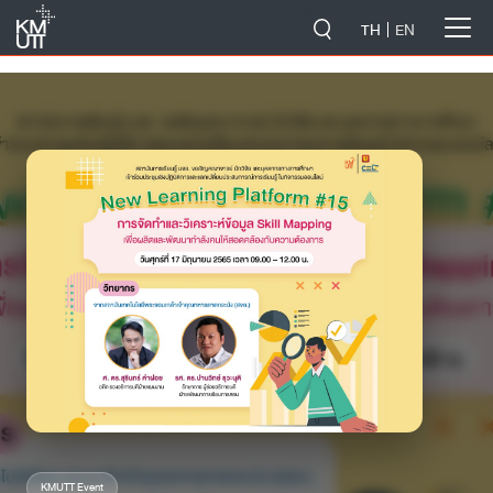
-->
TH
EN
KMUTT Event