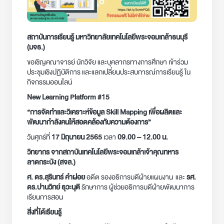
สถาบันการเรียนรู้ มหาวิทยาลัยเทคโนโลยีพระจอมเกล้าธนบุรี
(มจธ.)
ขอเชิญคณาจารย์ นักวิจัย และบุคลากรทางการศึกษา เข้าร่วม
ประชุมเชิงปฏิบัติการ และแลกเปลี่ยนประสบการณ์การเรียนรู้ ใน
กิจกรรมออนไลน์
New Learning Platform #15
“
การจัดทำและวิเคราะห์ข้อมูล
Skill Mapping
เพื่อผลิตและ
พัฒนากำลังคนให้สอดคล้องกับความต้องการ”
วันศุกร์ที่
17
มิถุนายน
2565
เวลา
09.00 – 12.00
น.
วิทยากร จากสถาบันเทคโนโลยีพระจอมเกล้าเจ้าคุณทหาร
ลาดกระบัง (สจล.)
ศ. ดร.สุรินทร์ คำฝอย
อดีต รองอธิการบดีฝ่ายแผนงาน และ
รศ.
ดร.ปานวิทย์ ธุวะนุติ
รักษาการ ผู้ช่วยอธิการบดีฝ่ายพัฒนาการ
เรียนการสอน
สิ่งที่ได้เรียนรู้