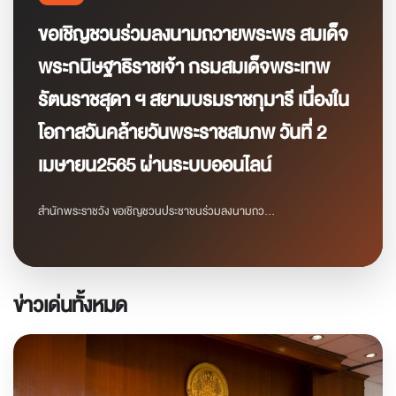
ขอเชิญชวนร่วมลงนามถวายพระพร สมเด็จ
พระกนิษฐาธิราชเจ้า กรมสมเด็จพระเทพ
รัตนราชสุดา ฯ สยามบรมราชกุมารี เนื่องใน
โอกาสวันคล้ายวันพระราชสมภพ วันที่ 2
เมษายน2565 ผ่านระบบออนไลน์
สำนักพระราชวัง ขอเชิญชวนประชาชนร่วมลงนามถว...
ข่าวเด่นทั้งหมด