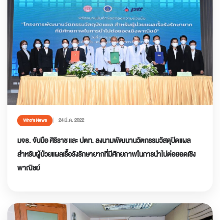
24 มี.ค. 2022
Who’s News
มจธ. จับมือ ศิริราช และ ปตท. ลงนามพัฒนานวัตกรรมวัสดุปิดแผล
สำหรับผู้ป่วยแผลเรื้อรังรักษายากที่มีศักยภาพในการนำไปต่อยอดเชิง
พาณิชย์