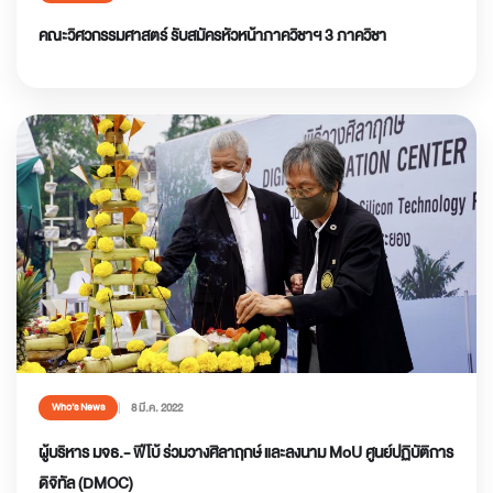
คณะวิศวกรรมศาสตร์ รับสมัครหัวหน้าภาควิชาฯ 3 ภาควิชา
8 มี.ค. 2022
Who’s News
ผู้บริหาร มจธ.- ฟีโบ้ ร่วมวางศิลาฤกษ์ และลงนาม MoU ศูนย์ปฏิบัติการ
ดิจิทัล (DMOC)