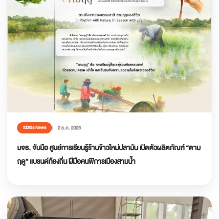
2 ธ.ค. 2025
SDGs News
มจธ. จับมือ ศูนย์การเรียนรู้ร้านข้าวใหม่ปลามัน เปิดตัวผลิตภัณฑ์ “ตาม
ฤดู” แบรนด์ท้องถิ่น ฝีมือคนพิการเมืองสามน้ำ