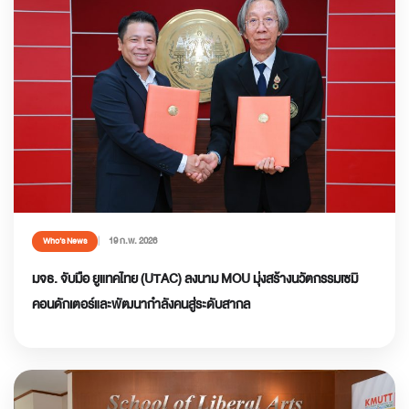
19 ก.พ. 2026
Who’s News
มจธ. จับมือ ยูแทคไทย (UTAC) ลงนาม MOU มุ่งสร้างนวัตกรรมเซมิ
คอนดักเตอร์และพัฒนากำลังคนสู่ระดับสากล