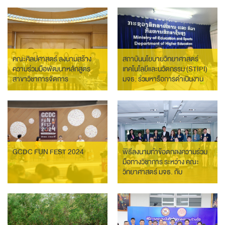
Building รุ่นที่ 2
คณะศิลปศาสตร์ ลงนามสร้าง
สถาบันนโยบายวิทยาศาสตร์
ความร่วมมือพัฒนาหลักสูตร
เทคโนโลยีและนวัตกรรม (STIPI)
สาขาวิชาการจัดการ
มจธ. ร่วมหารือการดำเนินงาน
อุตสาหกรรมอาหาร (Food
โครงการ “หลักสูตร Research
Industry Management) ใน
Management and Capacity
ระดับปริญญาตรี
Building” รุ่นที่ 2
GCDC FUN FEST 2024
พิธีลงนามทำข้อตกลงความร่วม
มือทางวิชาการ ระหว่าง คณะ
วิทยาศาสตร์ มจธ. กับ
โรงเรียนสาธิตมหาวิทยาลัย
ราชภัฏกาญจนบุรี โรงเรียน
สารสาสน์วิเทศศึกษา และโรงเรียน
วิสุทธิกษัตรี