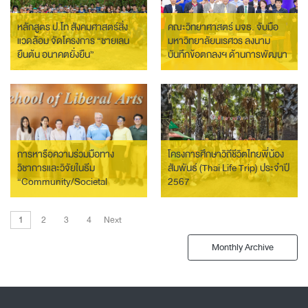
หลักสูตร ป.โท สังคมศาสตร์สิ่ง
คณะวิทยาศาสตร์ มจธ. จับมือ
แวดล้อม จัดโครงการ “ชายเลน
มหาวิทยาลัยนเรศวร ลงนาม
ยืนต้น อนาคตยั่งยืน”
บันทึกข้อตกลงฯ ด้านการพัฒนา
นักศึกษาและการวิจัยทางด้าน
ฟิสิกส์
การหารือความร่วมมือทาง
โครงการศึกษาวิถีชีวิตไทยพี่น้อง
วิชาการและวิจัยในธีม
สัมพันธ์ (Thai Life Trip) ประจำปี
“Community/Societal
2567
Resilience: Adapting to the
effects of global warming”
1
2
3
4
Next
Monthly Archive