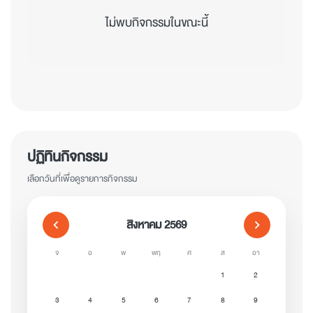
ไม่พบกิจกรรมในขณะนี้
ปฏิทินกิจกรรม
เลือกวันที่เพื่อดูรายการกิจกรรม
สิงหาคม 2569
chevron_left
chevron_right
จ
อ
พ
พฤ
ศ
ส
อา
1
2
3
4
5
6
7
8
9