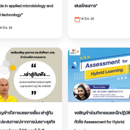
ds in applied microbiology and
เสนอโครงการ”
 technology”
18 มี.ค. 22
calendar_today
8 มี.ค. 22
ิญเข้าฟังการบรรยายเรื่อง เล่าสู่กัน
ขอเชิญเข้าร่วมกิจกรรมและฝึกปฏิบัต
: ประสบการณ์จากการบ่มเพาะธุรกิจ
หัวข้อ Assessment for Hybrid