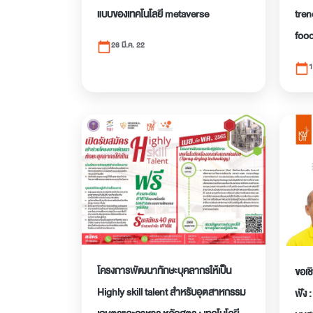
แบบของเทคโนโลยี metaverse
tren
food
23 มี.ค. 22
calendar_today
1
calendar_today
โครงการพัฒนาทักษะบุคลากรให้เป็น
ขอเช
Highly skill talent สำหรับอุตสาหกรรม
ฟัง 