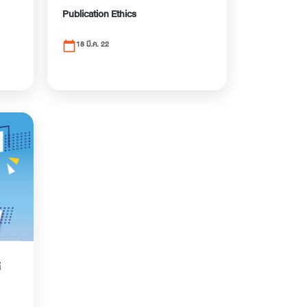
Publication Ethics
18 มี.ค. 22
calendar_today
ิ