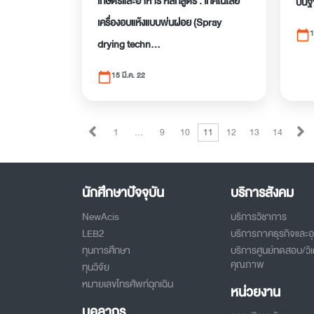
เกษตรและอาหาร หลักสูตร : เทคโนโลยี
บนฐา
เครื่องอบแห้งแบบพ่นฝอย (Spray
1
calendar_today
drying techn...
15 มี.ค. 22
calendar_today
1
…
9
10
11
12
13
14
นักศึกษาปัจจุบัน
บริการสังคม
NewAcis
บริการวิชาการ
LEB2
บริการภาคธุรกิจและ
ทุนการศึกษา
บริการศูนย์ทดสอบ/วิเ
คุณภาพ
ทุนวิจัย
หมายเลขโทรศัพท์ฉุกเฉิน
หน่วยงาน
บุคลากร