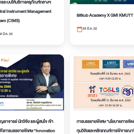
ารระบบให้บริการครุภัณฑ์กลางฯ
tral Instrument Management
Bitkub Academy X GMI KMUTT
tem (CIMS)
25 มี.ค. 22
calendar_today
9 มี.ค. 22
ิญอาจารย์ นักวิจัย และผู้สนใจ เข้า
การบรรยายพิเศษ “นโยบายการจัด
ฟังการบรรยายพิเศษ “Innovation
ทุนวิจัยและหลักเกณฑ์การพิจารณาข