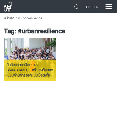
-->
TH
EN
หน้าแรก
#urbanresilience
Tag:
#urbanresilience
นักศึกษาสถาปัตย์ฯ มจธ.
SoA+D KMUTT คว้ารางวัลยอด
เยี่ยมด้านการออกแบบเมืองเพื่อ
ความยืดหยุ่นต่อสภาพภูมิอากาศ
บนเวทีนานาชาติ ณ เมืองกว่างโจว
ประเทศจีน