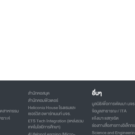
อื่นๆ
สำนักหอสมุด
สำนักคอมพิวเตอร์
มูลนิธิเพื่อการพัฒนา มจธ
Heliconia House โรงแรมและ
อุตสาหกรรม
ข้อมูลสาธารณะ/ ITA
เซอร์วิส อพาร์ทเมนท์ มจธ.
คราะห์
แจ้งเบาะแสทุจริต
ETS Tech Integration (แหล่งรวม
ช่องทางสื่อสารทางอิเล็กทร
เทคโนโลยีการศึกษา)
Science and Engineeri
4LifelongLearning (Micro-