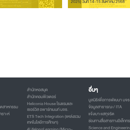
2025) วันที่ 14-15 สิงหาคม 2568
อื่นๆ
สำนักหอสมุด
สำนักคอมพิวเตอร์
มูลนิธิเพื่อการพัฒนา มจธ
Heliconia House โรงแรมและ
อุตสาหกรรม
ข้อมูลสาธารณะ/ ITA
เซอร์วิส อพาร์ทเมนท์ มจธ.
คราะห์
แจ้งเบาะแสทุจริต
ETS Tech Integration (แหล่งรวม
ช่องทางสื่อสารทางอิเล็กทร
เทคโนโลยีการศึกษา)
Science and Engineeri
4LifelongLearning (Micro-