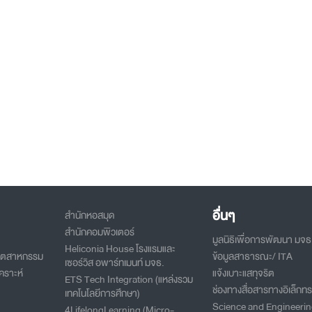
อื่นๆ
สำนักหอสมุด
สำนักคอมพิวเตอร์
มูลนิธิเพื่อการพัฒนา มจธ
Heliconia House โรงแรมและ
อุตสาหกรรม
ข้อมูลสาธารณะ/ ITA
เซอร์วิส อพาร์ทเมนท์ มจธ.
คราะห์
แจ้งเบาะแสทุจริต
ETS Tech Integration (แหล่งรวม
ช่องทางสื่อสารทางอิเล็กทร
เทคโนโลยีการศึกษา)
Science and Engineeri
4LifelongLearning (Micro-