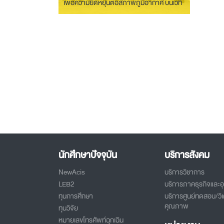
เพื่อความยืดหยุ่นต่อสภาพภูมิอากาศ บนเวที
นานาชาติ ณ เมืองกว่างโจว ประเทศจีน
นักศึกษาปัจจุบัน
บริการสังคม
NewAcis
บริการวิชาการ
LEB2
บริการภาคธุรกิจและ
ทุนการศึกษา
บริการศูนย์ทดสอบ/วิเ
คุณภาพ
ทุนวิจัย
หมายเลขโทรศัพท์ฉุกเฉิน