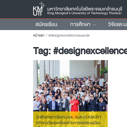
มหาวิทยาลัยเทคโนโลยีพระจอมเกล้าธนบุรี
King Mongkut’s University of Technology Thonburi
สมัครเรียน
การศึกษา
วิจัยและ
หน้าแรก
#designexcellenceawards
Tag:
#designexcellenc
นักศึกษาสถาปัตย์ฯ มจธ. SoA+D KMUTT
คว้ารางวัลยอดเยี่ยมด้านการออกแบบเมือง