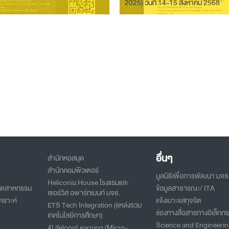
2025) วันที่ 14-15 สิงหาคม 2568
อื่นๆ
สำนักหอสมุด
สำนักคอมพิวเตอร์
มูลนิธิเพื่อการพัฒนา มจธ
Heliconia House โรงแรมและ
อุตสาหกรรม
ข้อมูลสาธารณะ/ ITA
เซอร์วิส อพาร์ทเมนท์ มจธ.
คราะห์
แจ้งเบาะแสทุจริต
ETS Tech Integration (แหล่งรวม
ช่องทางสื่อสารทางอิเล็กทร
เทคโนโลยีการศึกษา)
Science and Engineeri
4LifelongLearning (Micro-