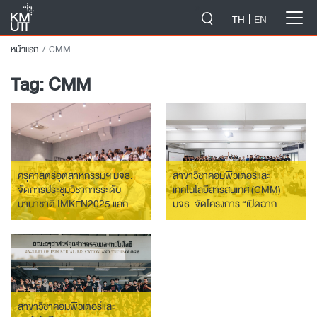
-->
TH
EN
หน้าแรก
CMM
Tag:
CMM
ครุศาสตร์อุตสาหกรรมฯ มจธ.
สาขาวิชาคอมพิวเตอร์และ
จัดการประชุมวิชาการระดับ
เทคโนโลยีสารสนเทศ (CMM)
นานาชาติ IMKEN2025 แลก
มจธ. จัดโครงการ “เปิดฉาก
เปลี่ยนองค์ความรู้ด้านการศึกษา
มัลติฯ (CMM FIRST MEET)”
ยุคใหม่
โครงการเตรียมความพร้อม
สำหรับนักศึกษาใหม่ ประจำปี
2566
สาขาวิชาคอมพิวเตอร์และ