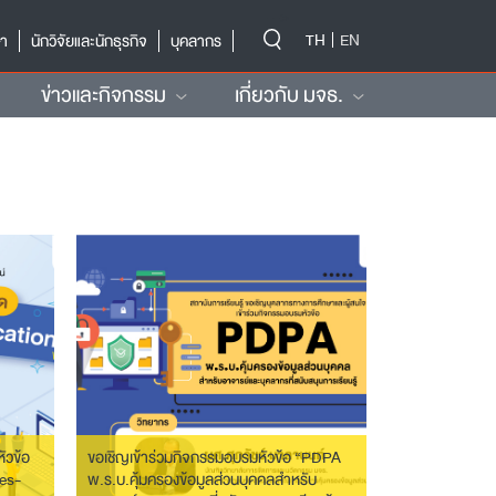
-->
TH
EN
ษา
นักวิจัยและนักธุรกิจ
บุคลากร
ข่าวและกิจกรรม
เกี่ยวกับ มจธ.
ัวข้อ
ขอเชิญเข้าร่วมกิจกรรมอบรมหัวข้อ “PDPA
es-
พ.ร.บ.คุ้มครองข้อมูลส่วนบุคคลสำหรับ