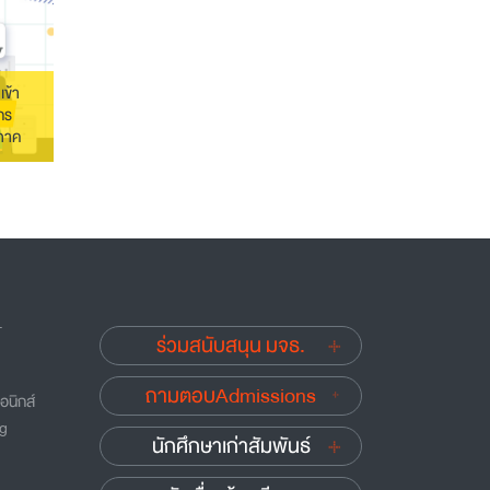
เข้า
กร
บภาค
.
ร่วมสนับสนุน มจธ.
ถามตอบAdmissions
อนิกส์
ng
นักศึกษาเก่าสัมพันธ์