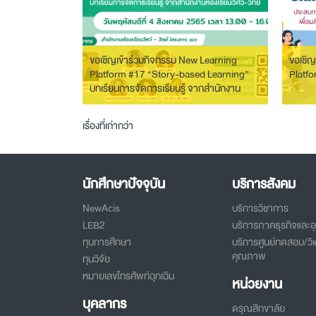
ขอเชิญเข้าร่วมกิจกรรม New Learning
ขอเชิญ
Platform #17 “Story-based Learning”
Platfo
บทเรียนการจัดการเรียนรู้ จากสำนักงาน
ห้องเรียน วิศว์-วิทย์
เมนู
เรื่องที่เก่ากว่า
นำทาง
เรื่อง
นักศึกษาปัจจุบัน
บริการสังคม
NewAcis
บริการวิชาการ
LEB2
บริการภาคธุรกิจและ
ทุนการศึกษา
บริการศูนย์ทดสอบ/วิเ
คุณภาพ
ทุนวิจัย
หมายเลขโทรศัพท์ฉุกเฉิน
หน่วยงาน
บุคลากร
ดรุณสิกขาลัย