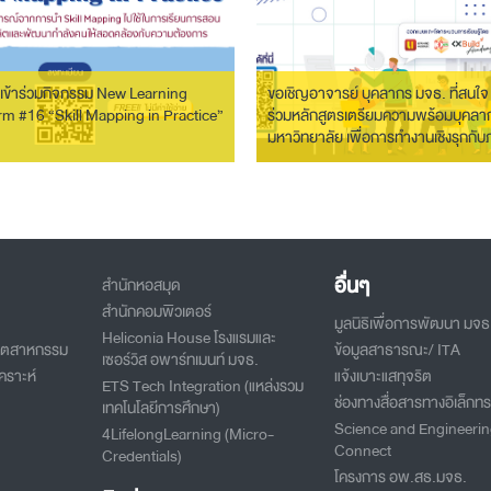
เข้าร่วมกิจกรรม New Learning
ขอเชิญอาจารย์ บุคลากร มจธ. ที่สนใจ 
rm #16 “Skill Mapping in Practice”
ร่วมหลักสูตรเตรียมความพร้อมบุคลา
มหาวิทยาลัย เพื่อการทำงานเชิงรุกกั
อุตสาหกรรม
อื่นๆ
สำนักหอสมุด
สำนักคอมพิวเตอร์
มูลนิธิเพื่อการพัฒนา มจธ
Heliconia House โรงแรมและ
อุตสาหกรรม
ข้อมูลสาธารณะ/ ITA
เซอร์วิส อพาร์ทเมนท์ มจธ.
คราะห์
แจ้งเบาะแสทุจริต
ETS Tech Integration (แหล่งรวม
ช่องทางสื่อสารทางอิเล็กทร
เทคโนโลยีการศึกษา)
Science and Engineeri
4LifelongLearning (Micro-
Connect
Credentials)
โครงการ อพ.สธ.มจธ.