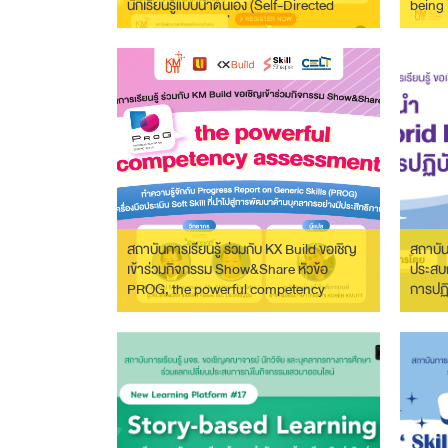
นักเรียนรู้แบบนำตนเอง (Self-Directed
being 
Learner : SDL) เพื่อการทำงานในภาค
อุตสาหกรรมแบบมืออาชีพ รุ่นที่ 3
สถาบันการเรียนรู้ ร่วมกับ KX Build ขอเชิญ
สถาบัน
เข้าร่วมกิจกรรม Show&Share หัวข้อ
ประสบก
PROG, the powerful competency
การปฏิ
assessment