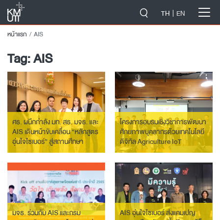
-->
TH
EN
หน้าแรก
AIS
Tag:
AIS
ศธ. ผนึกกำลัง มท. สธ. มจธ. และ
โครงการอบรมเชิงวิชาการพัฒนา
AIS เดินหน้าขับเคลื่อน “หลักสูตร
ศักยภาพบุคลากรด้วยเทคโนโลยี
อุ่นใจไซเบอร์” สู่สถานศึกษา
ดิจิทัล Agriculture IoT
นำร่องกว่า 29,000 โรง ในเครือ
Workshop อบรมเชิงวิชาการ
สพฐ. ยกระดับทักษะพลเมือง
เทคโนโลยี IoT โดย บริษัท
ดิจิทัล
แอดวานซ์ อินโฟร์ เซอร์วิส จำกัด
(มหาชน)
มจธ. ร่วมกับ AIS และกรม
AIS อุ่นใจไซเบอร์ ส่งแคมเปญ