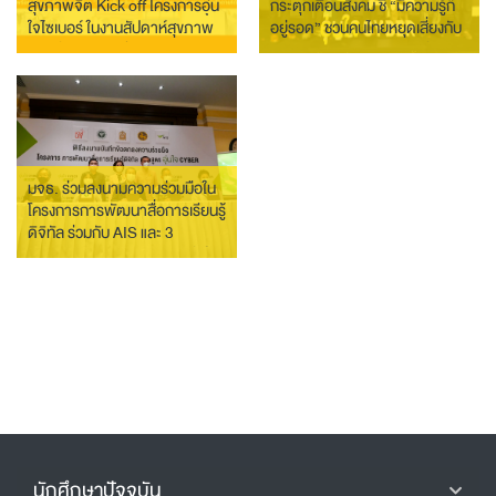
สุขภาพจิต Kick off โครงการอุ่น
กระตุกเตือนสังคม ชี้ “มีความรู้ก็
ใจไซเบอร์ ในงานสัปดาห์สุขภาพ
อยู่รอด” ชวนคนไทยหยุดเสี่ยงกับ
จิตแห่งชาติ ประจำปี 2565
ทุกภัยไซเบอร์ เรียนรู้ทักษะสู่
พลเมืองดิจิทัลที่รู้เท่าทันโลก
ออนไลน์
มจธ. ร่วมลงนามความร่วมมือใน
โครงการการพัฒนาสื่อการเรียนรู้
ดิจิทัล ร่วมกับ AIS และ 3
กระทรวง เปิดตัว “หลักสูตรอุ่นใจ
ไซเบอร์”
นักศึกษาปัจจุบัน