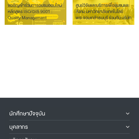
ขอเชิญเข้าร่วมการอบรมออนไลน์
ศูนย์วิจัยและบริการเพื่อชุมชนและ
หลักสูตร ISO/DIS 9001 :
สังคม มหาวิทยาลัยเทคโนโลยี
Quality Management
พระจอมเกล้าธนบุรี ร่วมกับ บริษัท
Systems
เทิร์นคีย์ คอมมูนิเคชั่น เซอร์วิส
จำกัด (มหาชน) จัดพิธีลงนาม
ความร่วมมือในการพัฒนา
เทคโนโลยีสำหรับเกษตรอัจฉริยะ
ร่วมกัน
นักศึกษาปัจจุบัน
บุคลากร