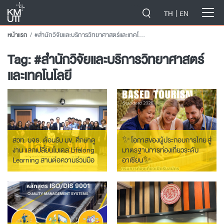
-->
TH
EN
หน้าแรก
#สำนักวิจัยและบริการวิทยาศาสตร์และเทคโนโลยี
Tag:
#สำนักวิจัยและบริการวิทยาศาสตร์
และเทคโนโลยี
สวท. มจธ. ต้อนรับ มข. ศึกษาดู
✨ โอกาสของผู้ประกอบการไทย สู่
งาน แลกเปลี่ยนโมเดล Lifelong
มาตรฐานการท่องเที่ยวระดับ
Learning สานต่อความร่วมมือ
อาเซียน✨
ระดับอุดมศึกษา