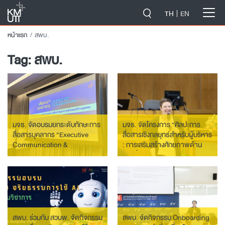
-->
TH
EN
หน้าแรก
สพบ.
Tag:
สพบ.
มจธ. จัดอบรมยกระดับทักษะการ
มจธ. จัดโครงการ “ศิลปะการ
สื่อสารบุคลากร “Executive
สื่อสารเชิงกลยุทธ์สำหรับผู้บริหาร
Communication &
: การเสริมสร้างศักยภาพด้าน
Storytelling for HR
การสื่อสารของผู้บริหารและการ
Professionals” มุ่งขับเคลื่อน
ประสานพลังร่วมขับเคลื่อน
องค์กรสู่การเป็น Strategic HR
องค์กร”
Unit
สพบ. ร่วมกับ สวนพ. จัดกิจกรรม
สพบ. จัดกิจกรรม Onboarding