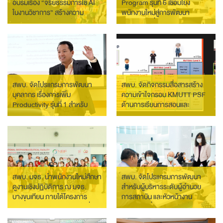
อบรมเรื่อง “จริยธรรมการใช้ AI
Program รุ่นที่ 6 เชื่อมโยง
ในงานวิชาการ” สร้างความ
พนักงานใหม่สู่การพัฒนา
ตระหนักรู้ในการใช้ AI ในงาน
นวัตกรรมเพื่ออุตสาหกรรมและ
วิชาการ
สังคม
สพบ. จัดโปรแกรมการพัฒนา
สพบ. จัดกิจกรรมสื่อสารสร้าง
บุคลากร เรื่องการเพิ่ม
ความเข้าใจกรอบ KMUTT PSF
Productivity รุ่นที่ 1 สำหรับ
ด้านการเรียนการสอนและ
บุคลากรสายสนับสนุน เตรียม
สนับสนุนการเรียนรู้ ให้กับ
ความพร้อมก่อนการก้าวไปสู่
โครงการร่วมบริหารหลักสูตรฯ
หน้าที่และภารกิจความรับผิดชอบ
(มีเดีย)
ที่สูงขึ้นที่สามารถปฏิบัติงานอย่าง
เป็นมืออาชีพ
สพบ. มจธ. นำพนักงานใหม่ศึกษา
สพบ. จัดโปรแกรมการพัฒนา
ดูงานเชิงปฏิบัติการ ณ มจธ.
สำหรับผู้บริหารระดับผู้อำนวย
บางขุนเทียน ภายใต้โครงการ
การสถาบัน และหัวหน้างาน
Onboarding Program รุ่นที่ 4
(SDP) รุ่นที่ 2 สร้างเข้าใจใน
บทบาท สามารถบริหารจัดการ