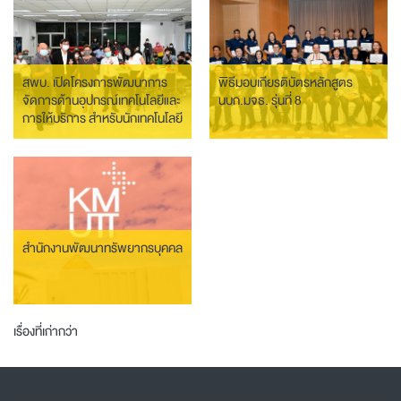
ภารกิจอย่างเป็นระบบ
สพบ. เปิดโครงการพัฒนาการ
พิธีมอบเกียรติบัตรหลักสูตร
จัดการด้านอุปกรณ์เทคโนโลยีและ
นบก.มจธ. รุ่นที่ 8
การให้บริการ สำหรับนักเทคโนโลยี
การศึกษา
สำนักงานพัฒนาทรัพยากรบุคคล
เมนู
เรื่องที่เก่ากว่า
นำทาง
เรื่อง