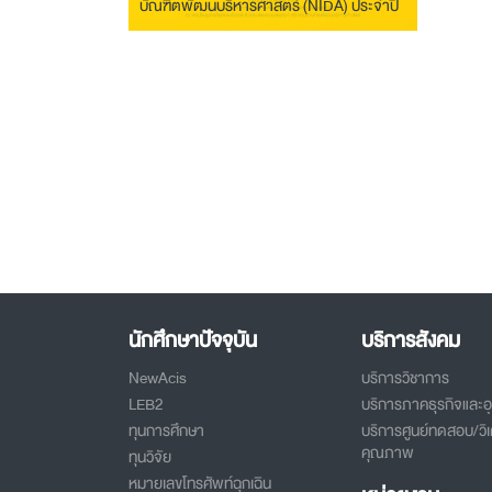
บัณฑิตพัฒนบริหารศาสตร์ (NIDA) ประจำปี
2567
นักศึกษาปัจจุบัน
บริการสังคม
NewAcis
บริการวิชาการ
LEB2
บริการภาคธุรกิจและ
ทุนการศึกษา
บริการศูนย์ทดสอบ/วิเ
คุณภาพ
ทุนวิจัย
หมายเลขโทรศัพท์ฉุกเฉิน