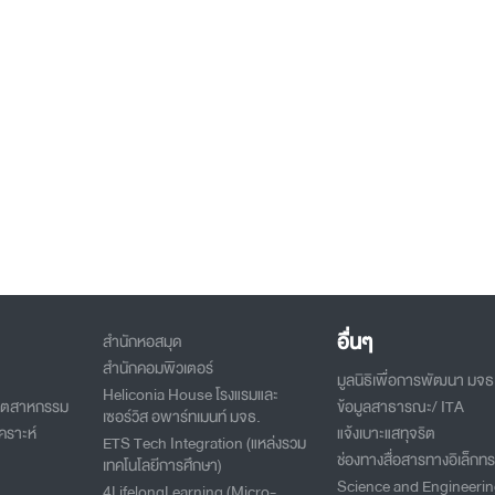
อื่นๆ
สำนักหอสมุด
สำนักคอมพิวเตอร์
มูลนิธิเพื่อการพัฒนา มจธ
Heliconia House โรงแรมและ
อุตสาหกรรม
ข้อมูลสาธารณะ/ ITA
เซอร์วิส อพาร์ทเมนท์ มจธ.
คราะห์
แจ้งเบาะแสทุจริต
ETS Tech Integration (แหล่งรวม
ช่องทางสื่อสารทางอิเล็กทร
เทคโนโลยีการศึกษา)
Science and Engineeri
4LifelongLearning (Micro-