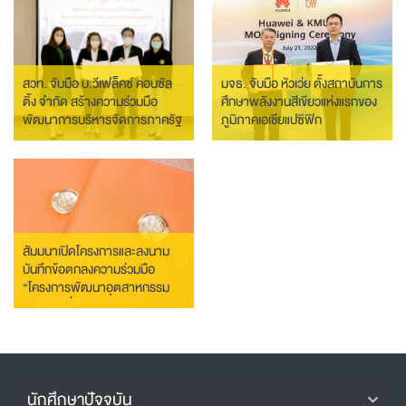
พลังงานที่ยั่งยืน
สวท. จับมือ บ.วีเฟล็คซ์ คอนซัล
มจธ. จับมือ หัวเว่ย ตั้งสถาบันการ
ติ้ง จำกัด สร้างความร่วมมือ
ศึกษาพลังงานสีเขียวแห่งแรกของ
พัฒนาการบริหารจัดการภาครัฐ
ภูมิภาคเอเชียแปซิฟิก
แบบบูรณาการให้กับองค์กรและ
บุคลากรทุกภาคส่วน
สัมมนาเปิดโครงการและลงนาม
บันทึกข้อตกลงความร่วมมือ
“โครงการพัฒนาอุตสาหกรรม
คาร์บอนต่ำ ตามแนวคิดเศรษฐกิจ
หมุนเวียน”
นักศึกษาปัจจุบัน