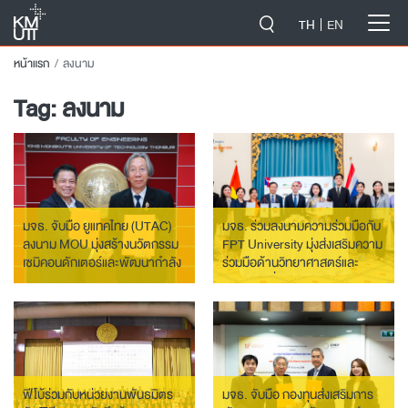
-->
TH
EN
หน้าแรก
ลงนาม
Tag:
ลงนาม
มจธ. จับมือ ยูแทคไทย (UTAC)
มจธ. ร่วมลงนามความร่วมมือกับ
ลงนาม MOU มุ่งสร้างนวัตกรรม
FPT University มุ่งส่งเสริมความ
เซมิคอนดักเตอร์และพัฒนากำลัง
ร่วมมือด้านวิทยาศาสตร์และ
คนสู่ระดับสากล
เทคโนโลยีที่มีความทันสมัยและ
สอดคล้องกับความต้องการของ
พัฒนาอุตสาหกรรม 4.0
ฟีโบ้ร่วมกับหน่วยงานพันธมิตร
มจธ. จับมือ กองทุนส่งเสริมการ