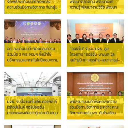
จัดพิธีลงนามบันทึกข้อตกลง
พัฒนาตลาดทุน พัฒนาองค์
ความร่วมมือทางวิชาการ กับกลุ่ม
ความรู้ พัฒนางานวิจัย พัฒนา
โรงเรียนเครือข่ายความร่วมมือ
บุคลากร เผยแพร่ความรู้ด้าน
129 โรงเรียน ภายใต้โครงการ
ตลาดทุนที่เป็นประโยชน์แก่สังคม
พัฒนาเพิ่มผู้มีความสามารถ
พิเศษระดับมัธยมศึกษา-
อาชีวศึกษาและเครือข่ายด้าน
วิทยาการหุ่นยนต์ ปัญญา
ประดิษฐ์ และโค้ดดิ้ง (Robotics,
วศ. ลงนามบันทึกข้อตกลงความ
“ออริจิ้น” จับมือ มจธ. ลุย
AI, and Coding: RAC)
ร่วมมือ 3 พระจอมฯ ตั้งเป้าใช้
โครงการ “ออริจิ้น-บางมด วัล
นวัตกรรมและเทคโนโลยีตอบความ
เลย์”ผนึกภาคธุรกิจ-คณาจารย์-
ต้องการภาคอุตสาหกรรม
นักศึกษา พัฒนานวัตกรรมและ
พัฒนาขีดความสามารถนักวิจัย
บุคลากรพลิกโฉมอสังหาฯ
ให้เป็นที่ยอมรับในระดับสากล
มจธ. จับมือ แมกโนเลีย ควอลิตี้ ดี
พิธีลงนามบันทึกข้อตกลงความ
เวล็อปเม้นต์ คอร์ปอเรชั่น
ร่วมมือทางวิชาการ ระหว่าง คณะ
ถ่ายทอดองค์ความรู้ และสนับสนุน
วิทยาศาสตร์ มจธ. กับโรงเรียน
การวิจัยและพัฒนาด้านเทคโนโลยี
มัธยมศึกษา 5 โรงเรียน
ชีวภาพเพื่อสิ่งแวดล้อมและ