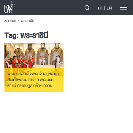
-->
TH
EN
หน้าแรก
พระราชินี
Tag:
พระราชินี
พระบาทสมเด็จพระเจ้าอยู่หัว และ
สมเด็จพระนางเจ้าฯ พระบรม
ราชินี ทรงรับทูลเกล้าฯ ถวาย
ปริญญาปรัชญาดุษฎีบัณฑิต
กิตติมศักดิ์ จากมหาวิทยาลัย
เทคโนโลยีพระจอมเกล้าธนบุรี