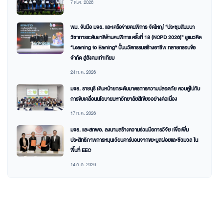
7 ส.ค. 2026
พม. จับมือ มจธ. และเครือข่ายคนพิการ จัดใหญ่ “ประชุมสัมมนา
วิชาการระดับชาติด้านคนพิการ ครั้งที่ 18 (NCPD 2026)” ชูแนวคิด
“Learning to Earning” ปั้นนวัตกรรมสร้างอาชีพ ทลายกรอบข้อ
จำกัด สู่สังคมเท่าเทียม
24 ก.ค. 2026
มจธ. ราชบุรี เดินหน้ายกระดับมาตรการความปลอดภัย ควบคู่ไปกับ
การขับเคลื่อนนโยบายมหาวิทยาลัยสีเขียวอย่างต่อเนื่อง
17 ก.ค. 2026
มจธ. และสกพอ. ลงนามสร้างความร่วมมือการวิจัย เพื่อเพิ่ม
ประสิทธิภาพการหมุนเวียนคาร์บอนจากขยะมูลฝอยและชีวมวล ใน
พื้นที่ EEC
14 ก.ค. 2026