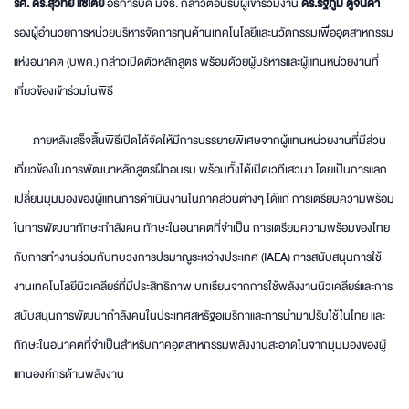
รศ. ดร.สุวิทย์ แซ่เตีย
อธิการบดี มจธ. กล่าวต้อนรับผู้เข้าร่วมงาน
ดร.รัฐภูมิ ตู้จินดา
รองผู้อำนวยการหน่วยบริหารจัดการทุนด้านเทคโนโลยีและนวัตกรรมเพื่ออุตสาหกรรม
แห่งอนาคต (บพค.) กล่าวเปิดตัวหลักสูตร พร้อมด้วยผู้บริหารและผู้แทนหน่วยงานที่
เกี่ยวข้องเข้าร่วมในพิธี
ภายหลังเสร็จสิ้นพิธีเปิดได้จัดให้มีการบรรยายพิเศษจากผู้แทนหน่วยงานที่มีส่วน
เกี่ยวข้องในการพัฒนาหลักสูตรฝึกอบรม พร้อมทั้งได้เปิดเวทีเสวนา โดยเป็นการแลก
เปลี่ยนมุมมองของผู้แทนการดำเนินงานในภาคส่วนต่างๆ ได้แก่ การเตรียมความพร้อม
ในการพัฒนาทักษะกำลังคน ทักษะในอนาคตที่จำเป็น การเตรียมความพร้อมของไทย
กับการทำงานร่วมกับทบวงการปรมาณูระหว่างประเทศ (IAEA) การสนับสนุนการใช้
งานเทคโนโลยีนิวเคลียร์ที่มีประสิทธิภาพ บทเรียนจากการใช้พลังงานนิวเคลียร์และการ
สนับสนุนการพัฒนากำลังคนในประเทศสหรัฐอเมริกาและการนำมาปรับใช้ในไทย และ
ทักษะในอนาคตที่จำเป็นสำหรับภาคอุตสาหกรรมพลังงานสะอาดในจากมุมมองของผู้
แทนองค์กรด้านพลังงาน