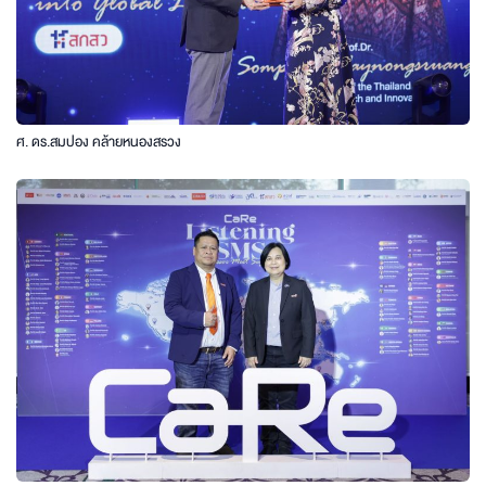
ศ. ดร.สมปอง คล้ายหนองสรวง