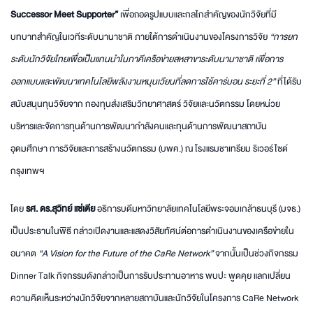
Successor Meet Supporter”
เพื่อถอดรูปแบบและกลไกสำคัญของนักวิจัยที่มี
บทบาทสำคัญในเวทีระดับนานาชาติ ภายใต้การดำเนินงานของโครงการวิจัย
“การยก
ระดับนักวิจัยไทยเพื่อเป็นแกนนำในภาคีเครือข่ายสหสาขาระดับนานาชาติ เพื่อการ
ออกแบบและพัฒนาเทคโนโลยีพลังงานหมุนเวียนที่ลดการใช้คาร์บอน ระยะที่ 2”
ที่ได้รับ
สนับสนุนทุนวิจัยจาก กองทุนส่งเสริมวิทยาศาสตร์ วิจัยและนวัตกรรม โดยหน่วย
บริหารและจัดการทุนด้านการพัฒนากำลังคนและทุนด้านการพัฒนาสถาบัน
อุดมศึกษา การวิจัยและการสร้างนวัตกรรม (บพค.) ณ โรงแรมชาเทรียม ริเวอร์ไซด์
กรุงเทพฯ
โดย
รศ. ดร.สุวิทย์ แซ่เตีย
อธิการบดีมหาวิทยาลัยเทคโนโลยีพระจอมเกล้าธนบุรี (มจธ.)
เป็นประธานในพิธี กล่าวเปิดงานและแสดงวิสัยทัศน์ต่อการดำเนินงานของเครือข่ายใน
อนาคต
“A Vision for the Future of the CaRe Network”
จากนั้นเป็นช่วงกิจกรรม
Dinner Talk กิจกรรมดังกล่าวเป็นการรับประทานอาหาร พบปะ พูดคุย แลกเปลี่ยน
ความคิดเห็นระหว่างนักวิจัยจากหลายสถาบันและนักวิจัยในโครงการ CaRe Network