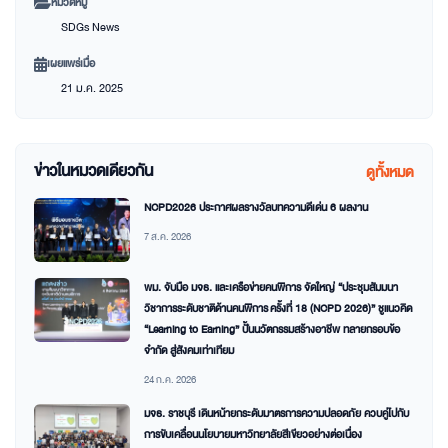
หมวดหมู่
SDGs News
เผยแพร่เมื่อ
21 ม.ค. 2025
ข่าวในหมวดเดียวกัน
ดูทั้งหมด
NCPD2026 ประกาศผลรางวัลบทความดีเด่น 6 ผลงาน
7 ส.ค. 2026
พม. จับมือ มจธ. และเครือข่ายคนพิการ จัดใหญ่ “ประชุมสัมมนา
วิชาการระดับชาติด้านคนพิการ ครั้งที่ 18 (NCPD 2026)” ชูแนวคิด
“Learning to Earning” ปั้นนวัตกรรมสร้างอาชีพ ทลายกรอบข้อ
จำกัด สู่สังคมเท่าเทียม
24 ก.ค. 2026
มจธ. ราชบุรี เดินหน้ายกระดับมาตรการความปลอดภัย ควบคู่ไปกับ
การขับเคลื่อนนโยบายมหาวิทยาลัยสีเขียวอย่างต่อเนื่อง