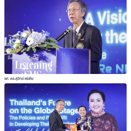
รศ. ดร.สุวิทย์ แซ่เตีย