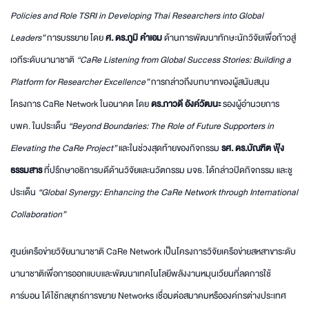
Policies and Role TSRI in Developing Thai Researchers into Global
Leaders”
การบรรยาย โดย
ศ. ดร.ภูมิ คำเอม
ด้านการพัฒนาทักษะนักวิจัยเพื่อก้าวสู่
เวทีระดับนานาชาติ
“CaRe Listening from Global Success Stories: Building a
Platform for Researcher Excellence”
การกล่าวถึงบทบาทของผู้สนับสนุน
โครงการ CaRe Network ในอนาคต โดย
ดร.ภาวดี อังค์วัฒนะ
รองผู้อำนวยการ
บพค. ในประเด็น
“Beyond Boundaries: The Role of Future Supporters in
Elevating the CaRe Project”
และในช่วงสุดท้ายของกิจกรรม
รศ. ดร.บัณฑิต ฟุ้ง
ธรรมสาร
ที่ปรึกษาอธิการบดีด้านวิจัยและนวัตกรรม มจธ. ได้กล่าวปิดกิจกรรม และชู
ประเด็น
“Global Synergy: Enhancing the CaRe Network through International
Collaboration”
ศูนย์เครือข่ายวิจัยนานาชาติ CaRe Network เป็นโครงการวิจัยเครือข่ายสหสาขาระดับ
นานาชาติเพื่อการออกแบบและพัฒนาเทคโนโลยีพลังงานหมุนเวียนที่ลดการใช้
คาร์บอน ได้ใช้กลยุทธ์การขยาย Networks เชื่อมต่อสมาคมหรือองค์กรต่างประเทศ