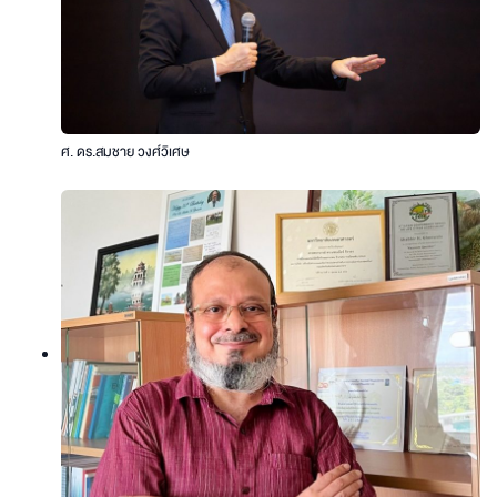
ศ. ดร.สมชาย วงศ์วิเศษ