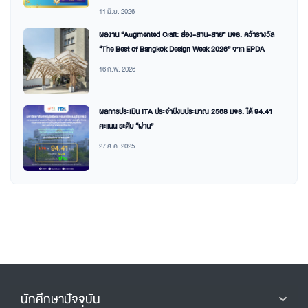
11 มิ.ย. 2026
ผลงาน “Augmented Craft: ส่อง-สาน-สาย” มจธ. คว้ารางวัล
“The Best of Bangkok Design Week 2026” จาก EPDA
16 ก.พ. 2026
ผลการประเมิน ITA ประจำปีงบประมาณ 2568 มจธ. ได้ 94.41
คะแนน ระดับ “ผ่าน”
27 ส.ค. 2025
นักศึกษาปัจจุบัน