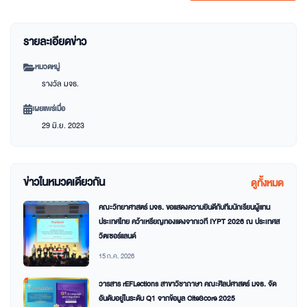
รายละเอียดข่าว
หมวดหมู่
รางวัล มจธ.
เผยแพร่เมื่อ
29 มิ.ย. 2023
ข่าวในหมวดเดียวกัน
ดูทั้งหมด
คณะวิทยาศาสตร์ มจธ. ขอแสดงความยินดีกับทีมนักเรียนผู้แทน
ประเทศไทย คว้าเหรียญทองแดงจากเวที IYPT 2026 ณ ประเทศส
วิตเซอร์แลนด์
15 ก.ค. 2026
วารสาร rEFLections สาขาวิชาภาษา คณะศิลปศาสตร์ มจธ. จัด
อันดับอยู่ในระดับ Q1 จากข้อมูล CiteScore 2025