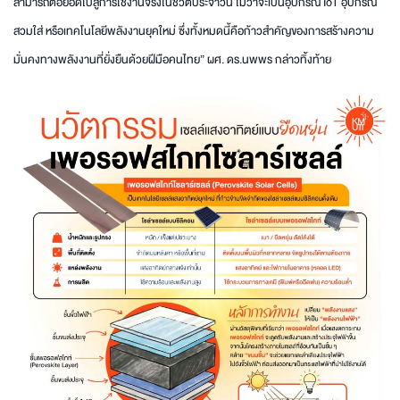
สามารถต่อยอดไปสู่การใช้งานจริงในชีวิตประจำวัน ไม่ว่าจะเป็นอุปกรณ์ IoT อุปกรณ์
สวมใส่ หรือเทคโนโลยีพลังงานยุคใหม่ ซึ่งทั้งหมดนี้คือก้าวสำคัญของการสร้างความ
มั่นคงทางพลังงานที่ยั่งยืนด้วยฝีมือคนไทย” ผศ. ดร.นพพร กล่าวทิ้งท้าย