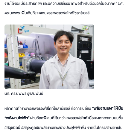
งานได้จริง มีประสิทธิภาพ และมีความเสถียรมากพอสำหรับต่อยอดในอนาคต” ผศ.
ดร.นพพร เพิ่มเติมถึงจุดเด่นของเพอรอฟสไกท์โซลาร์เซลล์
ผศ. ดร.นพพร รุจิสัมพันธ์
หลักการทำงานของเพอรอฟสไกท์โซลาร์เซลล์ คือการเปลี่ยน
“พลังงานแสง” ให้เป็น
“พลังงานไฟฟ้า”
ผ่านวัสดุพิเศษที่เรียกว่า
เพอรอฟสไกท์
เมื่อแสงตกกระทบบนชั้น
วัสดุชนิดนี้ วัสดุจะดูดซับพลังงานและสร้างประจุไฟฟ้าขึ้น จากนั้นโครงสร้างภายใน