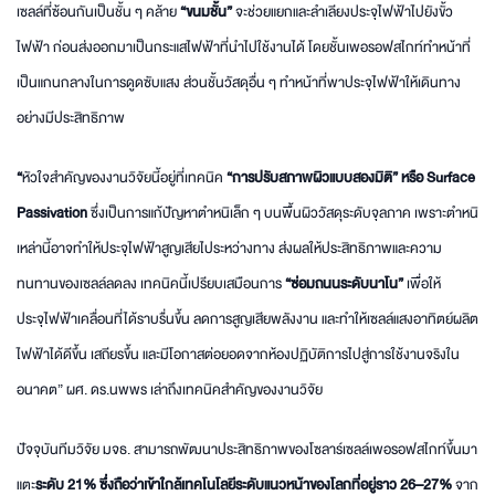
เซลล์ที่ซ้อนกันเป็นชั้น ๆ คล้าย
“ขนมชั้น”
จะช่วยแยกและลำเลียงประจุไฟฟ้าไปยังขั้ว
ไฟฟ้า ก่อนส่งออกมาเป็นกระแสไฟฟ้าที่นำไปใช้งานได้ โดยชั้นเพอรอฟสไกท์ทำหน้าที่
เป็นแกนกลางในการดูดซับแสง ส่วนชั้นวัสดุอื่น ๆ ทำหน้าที่พาประจุไฟฟ้าให้เดินทาง
อย่างมีประสิทธิภาพ
“
หัวใจสำคัญของงานวิจัยนี้อยู่ที่เทคนิค
“การปรับสภาพผิวแบบสองมิติ” หรือ
Surface
Passivation
ซึ่งเป็นการแก้ปัญหาตำหนิเล็ก ๆ บนพื้นผิววัสดุระดับจุลภาค เพราะตำหนิ
เหล่านี้อาจทำให้ประจุไฟฟ้าสูญเสียไประหว่างทาง ส่งผลให้ประสิทธิภาพและความ
ทนทานของเซลล์ลดลง เทคนิคนี้เปรียบเสมือนการ
“ซ่อมถนนระดับนาโน”
เพื่อให้
ประจุไฟฟ้าเคลื่อนที่ได้ราบรื่นขึ้น ลดการสูญเสียพลังงาน และทำให้เซลล์แสงอาทิตย์ผลิต
ไฟฟ้าได้ดีขึ้น เสถียรขึ้น และมีโอกาสต่อยอดจากห้องปฏิบัติการไปสู่การใช้งานจริงใน
อนาคต” ผศ. ดร.นพพร เล่าถึงเทคนิคสำคัญของงานวิจัย
ปัจจุบันทีมวิจัย มจธ. สามารถพัฒนาประสิทธิภาพของโซลาร์เซลล์เพอรอฟสไกท์ขึ้นมา
แตะ
ระดับ
21% ซึ่งถือว่าเข้าใกล้เทคโนโลยีระดับแนวหน้าของโลกที่อยู่ราว 26–27%
จาก