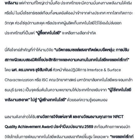
พลังงาน
แต่คำถามที่ใหญ่กว่านั้นคือ ประเทศไทยจะมีความมั่นคงทางพลังงานได้จริง
หรือไม่ ในเมื่อโซลาร์เซลล์เกือบทั้งหมดยังต้องนำเข้าจากต่างประเทศ หากโลกเกิดภาวะ
วิกฤต ห่วงโซ่อุปทานสะดุด หรือประเทศผู้ผลิตเก็บเทคโนโลยีไว้ใช้เองไม่ส่งออก
ประเทศไทยที่เป็นแค่
“ผู้ซื้อเทคโนโลยี”
จะเหลือทางเลือกจำกัด
นี่คือโจทย์สำคัญที่ทำให้งานวิจัย
“นวัตกรรมเซลล์แสงอาทิตย์แบบยืดหยุ่น: การปรับ
สภาพผิวแบบสองมิติเพื่อประสิทธิภาพและความคงทนในเทคโนโลยีเพอรอฟสไกท์”
โดย
ผศ. ดร.นพพร รุจิสัมพันธ์
หัวหน้าห้องปฏิบัติการ Interface & Surface
Characterization หรือ ISC คณะวิทยาศาสตร์ มหาวิทยาลัยเทคโนโลยีพระจอมเกล้า
ธนบุรี (มจธ.) เป็นจุดเริ่มต้นในความพยายามให้ประเทศไทยขยับจาก
“ผู้ใช้เทคโนโลยี
พลังงานสะอาด” ไปสู่ “ผู้สร้างเทคโนโลยี”
ด้วยองค์ความรู้ของตนเอง
ผลงานดังกล่าวได้รับ
รางวัลการวิจัยแห่งชาติ และรางวัลผลงานคุณภาพ
NRCT
Quality Achievement Award ประจำปีงบประมาณ 2569
สะท้อนศักยภาพของนัก
วิจัยไทยในการพัฒนาเทคโนโลยีพลังงานแสงอาทิตย์ขั้นสูง โดยเฉพาะ
“เพอรอฟสไกท์