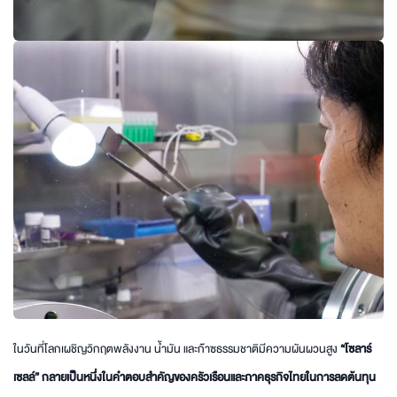
ในวันที่โลกเผชิญวิกฤตพลังงาน น้ำมัน และก๊าซธรรมชาติมีความผันผวนสูง
“โซลาร์
เซลล์” กลายเป็นหนึ่งในคำตอบสำคัญของครัวเรือนและภาคธุรกิจไทยในการลดต้นทุน