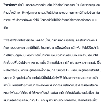
โซลาร์เซลล์”
ซึ่งเป็นเซลล์แสงอาทิตย์ชนิดใหม่ที่ทั่วโลกให้ความสนใจ เนื่องจากมีจุดเด่น
ด้านน้ำหนักเบา ยืดหยุ่น และสามารถผลิตได้ผ่านกระบวนการทางเคมีที่ไม่ซับซ้อน เช่น
การพิมพ์หรือการฉีดพ่น ทำให้มีโอกาสนำไปใช้ได้กว้างกว่าโซลาร์เซลล์ซิลิคอนแบบ
เดิม
“เพอรอฟสไกท์โซลาร์เซลล์มีข้อดีคือ น้ำหนักเบา มีความยืดหยุ่น และสามารถผลิตได้
ด้วยกระบวนการทางเคมีที่ไม่ซับซ้อน (เช่น การพิมพ์หรือการฉีดพ่น) จึงไม่มีข้อจำกัด
การใช้งานอยู่แค่บนหลังคาหรือพื้นที่ราบเหมือนโซลาร์เซลล์แบบเดิม แต่สามารถนำไป
ติดตั้งบนพื้นผิวได้หลากหลายมากขึ้น จัดทรงที่ต้องการได้ เช่น กระจกอาคาร ผนัง พื้น
ผิวโค้งของยานพาหนะ อุปกรณ์อิเล็กทรอนิกส์ เซนเซอร์ IoT หรือแม้แต่อุปกรณ์สวมใส่ใน
อนาคต อีกจุดสำคัญคือ เทคโนโลยีนี้ไม่ได้ผลิตไฟฟ้าได้เฉพาะจากแสงแดดกลางแจ้ง
เท่านั้น แต่ยังมีศักยภาพในการผลิตไฟฟ้าจากการรับแสงภายในอาคาร หรือแสงจาก
หลอดไฟ LED ได้ด้วย ทำให้เหมาะกับอุปกรณ์ขนาดเล็กที่ต้องใช้พลังงานต่อเนื่อง เช่น
เซนเซอร์อัจฉริยะและอุปกรณ์ IoT ต่าง ๆ เป้าหมายของเราคือพัฒนาให้เทคโนโลยีนี้ใช้