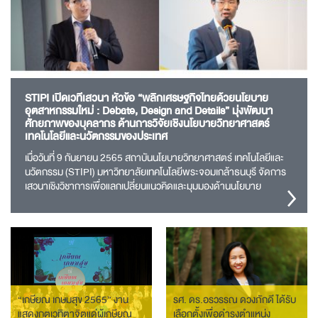
STIPI เปิดเวทีเสวนา หัวข้อ “พลิกเศรษฐกิจไทยด้วยนโยบาย
อุตสาหกรรมใหม่ : Debate, Design and Details” มุ่งพัฒนา
ศักยภาพของบุคลากร ด้านการวิจัยเชิงนโยบายวิทยาศาสตร์
เทคโนโลยีและนวัตกรรมของประเทศ
เมื่อวันที่ 9 กันยายน 2565 สถาบันนโยบายวิทยาศาสตร์ เทคโนโลยีและ
นวัตกรรม (STIPI) มหาวิทยาลัยเทคโนโลยีพระจอมเกล้าธนบุรี จัดการ
เสวนาเชิงวิชาการเพื่อแลกเปลี่ยนแนวคิดและมุมมองด้านนโยบาย
อุตสาหกรรมใหม่ ภายใต…
“เกษียณ เกษมสุข 2565” งาน
รศ. ดร.อรวรรณ ดวงภักดี ได้รับ
แสดงกตเวทิตาจิตแด่ผู้เกษียณ
เลือกตั้งเพื่อดำรงตำแหน่ง