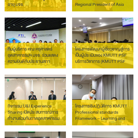
อายุ มจธ.
Regional President of Asia
ทีมผู้บริหาร คณะครุศาสตร์
โครงการพัฒนาผู้เชี่ยวชาญสู่การ
อุตสาหกรรมฯ มจธ. ร่วมแสดง
เป็นผู้ประเมินของ KMUTT PSF
ความยินดีกับประธานสภา
บริการวิชาการ (KMUTT PSF
อุตสาหกรรมแห่งประเทศไทย
Professional Standards
Framework for Academic
Services)
กิจกรรม U&I Experience
โครงการเชิงปฏิบัติการ KMUTT
Sharing เปิดประสบการณ์การ
Professional standards
ทำงานร่วมกับภาคอุตสาหกรรม
Framework – Learning and
ครั้งที่ 3 หัวข้อ Future Health
Teaching
Innovation นวัตกรรมสุขภาพ
แห่งอนาคต