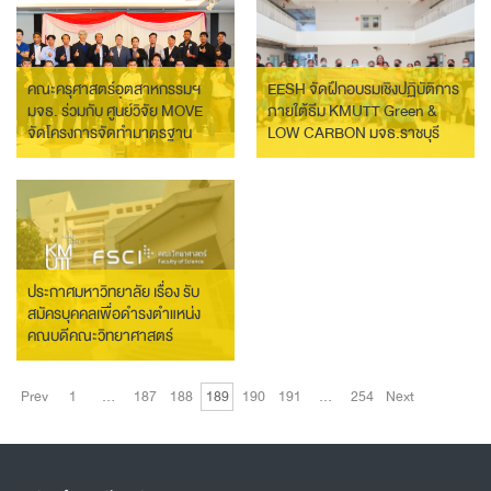
คณะครุศาสตร์อุตสาหกรรมฯ
EESH จัดฝึกอบรมเชิงปฏิบัติการ
มจธ. ร่วมกับ ศูนย์วิจัย MOVE
ภายใต้ธีม KMUTT Green &
จัดโครงการจัดทำมาตรฐาน
LOW CARBON มจธ.ราชบุรี
อาชีพและคุณวุฒิวิชาชีพ สาขา
วิชาชีพผลิตชิ้นส่วนยานยนต์
สาขายานยนต์สมัยใหม่
ประกาศมหาวิทยาลัย เรื่อง รับ
สมัครบุคคลเพื่อดำรงตำแหน่ง
คณบดีคณะวิทยาศาสตร์
Prev
1
…
187
188
189
190
191
…
254
Next