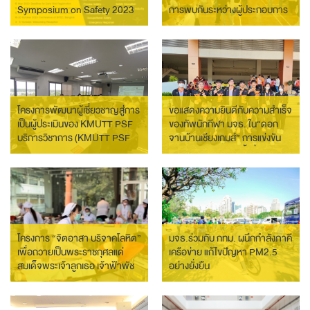
Symposium on Safety 2023
การพบกันระหว่างผู้ประกอบการ
(APSS 2023)
และนักศึกษา
โครงการพัฒนาผู้เชี่ยวชาญสู่การ
ขอแสดงความยินดีกับความสำเร็จ
เป็นผู้ประเมินของ KMUTT PSF
ของทัพนักกีฬา มจธ. ใน“ดอก
บริการวิชาการ (KMUTT PSF
จานบ้านเชียงเกมส์” การแข่งขัน
Professional Standards
กีฬามหาวิทยาลัย ครั้งที่ 48
Framework for Academic
Services)
โครงการ “จิตอาสา บริจาคโลหิต”
มจธ.ร่วมกับ กทม. ผนึกกำลังภาคี
เพื่อถวายเป็นพระราชกุศลแด่
เครือข่าย แก้ไขปัญหา PM2.5
สมเด็จพระเจ้าลูกเธอ เจ้าฟ้าพัช
อย่างยั่งยืน
รกิติยาภาฯ