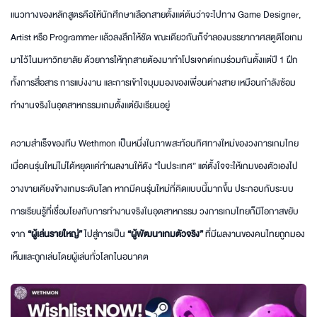
แนวทางของหลักสูตรคือให้นักศึกษาเลือกสายตั้งแต่ต้นว่าจะไปทาง Game Designer,
Artist หรือ Programmer แล้วลงลึกให้ชัด ขณะเดียวกันก็จำลองบรรยากาศสตูดิโอเกม
มาไว้ในมหาวิทยาลัย ด้วยการให้ทุกสายต้องมาทำโปรเจกต์เกมร่วมกันตั้งแต่ปี 1 ฝึก
ทั้งการสื่อสาร การแบ่งงาน และการเข้าใจมุมมองของเพื่อนต่างสาย เหมือนกำลังซ้อม
ทำงานจริงในอุตสาหกรรมเกมตั้งแต่ยังเรียนอยู่
ความสำเร็จของทีม Wethmon เป็นหนึ่งในภาพสะท้อนทิศทางใหม่ของวงการเกมไทย
เมื่อคนรุ่นใหม่ไม่ได้หยุดแค่ทำผลงานให้ดัง “ในประเทศ” แต่ตั้งใจจะให้เกมของตัวเองไป
วางขายเคียงข้างเกมระดับโลก หากมีคนรุ่นใหม่ที่คิดแบบนี้มากขึ้น ประกอบกับระบบ
การเรียนรู้ที่เชื่อมโยงกับการทำงานจริงในอุตสาหกรรม วงการเกมไทยก็มีโอกาสขยับ
จาก
“ผู้เล่นรายใหญ่”
ไปสู่การเป็น
“ผู้พัฒนาเกมตัวจริง”
ที่มีผลงานของคนไทยถูกมอง
เห็นและถูกเล่นโดยผู้เล่นทั่วโลกในอนาคต