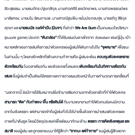
สิวะสุธรรม, นายธนภัทร ปฐมกสิกุล, นางสาวศศิรี เดชวิทยาพร, นางสาวพรรณปพร
มาลัยทอง, นายนโม รัตนภานพ, นางสาวณัฐนพิน หมั่นประกอบสุข, นายอภิภู สิริกุล
ศุภยา และ
นายธนนัช วงศ์คำปัน (นินจา
) ที่เล่าว่า
We Are Gum
เป็นเกมแนวไขปริศนา
(puzzle game) ประเภท
“ดันกล่อง”
ที่ได้รับแรงบันดาลใจจาก
Sokoban
ของญี่ปุ่น เป้า
หมายหลักของการเล่นคือการนำตัวละครของผู้เล่นให้เดินทางไปถึง
“จุดหมาย”
เพื่อชนะ
ในด่านนั้น ๆ โดยกลไกหลักที่สร้างความท้าทายคือ ผู้เล่นจะต้อง
ควบคุมตัวละครหลาย
ตัวพร้อมกัน
ในเวลาเดียวกัน และตัวละครทั้งหมดจะ
เดินพร้อมกันในทิศทางเดียวกัน
เสมอ
ซึ่งผู้เล่นจำเป็นต้องใช้ตรรกะและการวางแผนล่วงหน้าในการคำนวณการเคลื่อนที่
“นอกจากนี้ ยังมีการใช้ธีมหมากฝรั่งเข้ามาเสริมความยากด้วยกลไกที่ทำให้ตัวละคร
สามารถ “ติด” กับกำแพง พื้น หรือหินได้
ทีมงานพยายามทำให้ตัวเกมยังคงมีความ
ยากในเชิงตรรกะ แต่สามารถเข้าถึงผู้เล่นทั่วไปได้ง่ายขึ้นด้วยการนำเสนอตัวละครและ
ภาพที่น่าดึงดูด โดยมีวัตถุประสงค์เพื่อพัฒนาทักษะด้าน
ตรรกะ การคิดเชิงเหตุผล และ
สมาธิ
ของผู้เล่น และถูกออกแบบมาให้รู้สึกว่า
“ยากนะ แต่ท้าทาย”
จนผู้เล่นรู้สึกอยาก