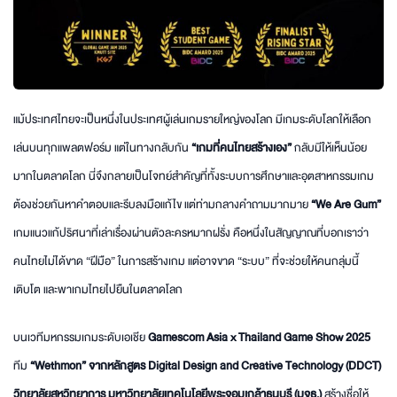
แม้ประเทศไทยจะเป็นหนึ่งในประเทศผู้เล่นเกมรายใหญ่ของโลก มีเกมระดับโลกให้เลือก
เล่นบนทุกแพลตฟอร์ม แต่ในทางกลับกัน
“เกมที่คนไทยสร้างเอง”
กลับมีให้เห็นน้อย
มากในตลาดโลก นี่จึงกลายเป็นโจทย์สำคัญที่ทั้งระบบการศึกษาและอุตสาหกรรมเกม
ต้องช่วยกันหาคำตอบและรีบลงมือแก้ไข แต่ท่ามกลางคำถามมากมาย
“We Are Gum”
เกมแนวแก้ปริศนาที่เล่าเรื่องผ่านตัวละครหมากฝรั่ง คือหนึ่งในสัญญาณที่บอกเราว่า
คนไทยไม่ได้ขาด “ฝีมือ” ในการสร้างเกม แต่อาจขาด “ระบบ” ที่จะช่วยให้คนกลุ่มนี้
เติบโต และพาเกมไทยไปยืนในตลาดโลก
บนเวทีมหกรรมเกมระดับเอเชีย
Gamescom Asia x Thailand Game Show 2025
ทีม
“Wethmon” จากหลักสูตร Digital Design and Creative Technology (DDCT)
วิทยาลัยสหวิทยาการ มหาวิทยาลัยเทคโนโลยีพระจอมเกล้าธนบุรี (มจธ.)
สร้างชื่อให้