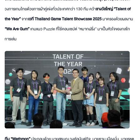
วงการเกมไทยด้วยการฝ่าคู่แข่งทั่วประเทศกว่า 130 ทีม คว้า
รางวัลใหญ่ “Talent of
the Year”
จาก
เวที Thailand Game Talent Showcase 2025
มาครองด้วยผลงาน
“We Are Gum”
เกมแนว Puzzle ที่ใช้คอนเซปต์ “หมากฝรั่ง” มาเป็นหัวใจของกลไก
การเล่น
ทีม
“Wethmon”
ประกอบด้วย นายสุธนณ วงศ์อนันต์กิจ ,นายธาม เมืองมั่น, นายรชต