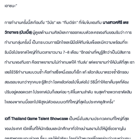
เอาชนะ”
การทำงานครั้งนี้สะท้อนถึง “วินัย” และ “ทีมเวิร์ก” ที่เข้มข้นของทีม
นางสาวศศิรี เดช
วิทยาพร (บับเบิ้ล)
ผู้ดูแลด้านงานศิลป์และการออกแบบตัวละครของทีมยอมรับว่า การ
ทำงานกลุ่มครั้งนี้ เป็นกระบวนการฝึกใจและฝีมือให้ทีมเข้มแข็งและมีความพร้อมที่จะ
รับมือโปรเจกต์ใหญ่ที่กินเวลายาวนาน 7–8 เดือน “อีกอย่างที่หนูรู้สึกว่าเป็นนิสัยการ
ทำงานของทีมเรา คือเราพยายามไม่ทำเกมแค่ให้ ‘ทันส่ง’ แต่พยายามทำให้มันดีที่สุด เรา
เลยใช้วิธีทำงานแบบวนซ้ำ คือทำเสร็จหนึ่งรอบก็เช็ก แก้ แล้วกลับมาตรวจซ้ำอีกรอบ
สองรอบจนกว่าทุกคนจะรู้สึกว่า โอเคแล้วค่อยไปขั้นต่อไป วิธีนี้ทำให้เราเห็นจุดที่ต้อง
ปรับอยู่ตลอดเวลา โปรเจกต์มันก็เลยค่อย ๆ ดีขึ้นตามลำดับ จนสุดท้ายพวกเราตัดสิน
ใจลองพาเกมนี้ออกไปพิสูจน์ตัวเองบนเวทีที่ใหญ่ที่สุดในประเทศดูสักครั้ง”
เวที
Thailand Game Talent Showcase
เป็นหนึ่งในสนามประกวดเกมที่ใหญ่ที่สุด
ของประเทศ เปิดพื้นที่ให้นักเรียนและนักศึกษาทั่วไทยนำผลงานไปให้ผู้เชี่ยวชาญใน
อุตสาหกรรมเกมช่วยดู ชี้แนะ และให้คำติชม โดยมีเป้าหมายเพื่อลดช่องว่างระหว่างคน