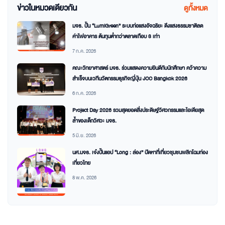
ข่าวในหมวดเดียวกัน
ดูทั้งหมด
มจธ. ปั้น “LumiGreen” ระบบท่อแสงอัจฉริยะ ดึงแสงธรรมชาติลด
ค่าไฟอาคาร ต้นทุนต่ำกว่าตลาดเกือบ 3 เท่า
7 ก.ค. 2026
คณะวิทยาศาสตร์ มจธ. ร่วมแสดงความยินดีกับนักศึกษา คว้าความ
สำเร็จบนเวทีนวัตกรรมธุรกิจญี่ปุ่น JCC Bangkok 2026
6 ก.ค. 2026
Project Day 2026 รวมสุดยอดสิ่งประดิษฐ์วิศวกรรมและไอเดียสุด
ล้ำของเด็กวิศวะ มจธ.
5 มิ.ย. 2026
นศ.มจธ. เจ๋งปั้นแอป “Long : ล่อง” ปัดหาที่เที่ยวชุมชนพลิกโฉมท่อง
เที่ยวไทย
8 พ.ค. 2026