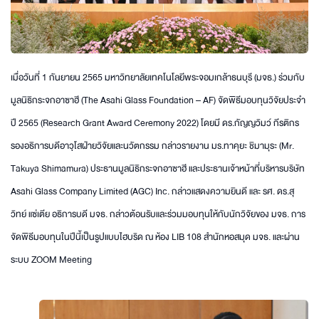
เมื่อวันที่ 1 กันยายน 2565 มหาวิทยาลัยเทคโนโลยีพระจอมเกล้าธนบุรี (มจธ.) ร่วมกับ
มูลนิธิกระจกอาซาฮี (The Asahi Glass Foundation – AF) จัดพิธีมอบทุนวิจัยประจำ
ปี 2565 (Research Grant Award Ceremony 2022) โดยมี ดร.กัญญวิมว์ กีรติกร
รองอธิการบดีอาวุโสฝ่ายวิจัยและนวัตกรรม กล่าวรายงาน มร.ทาคุยะ ชิมามุระ (Mr.
Takuya Shimamura) ประธานมูลนิธิกระจกอาซาฮี และประธานเจ้าหน้าที่บริหารบริษัท
Asahi Glass Company Limited (AGC) Inc. กล่าวแสดงความยินดี และ รศ. ดร.สุ
วิทย์ แซ่เตีย อธิการบดี มจธ. กล่าวต้อนรับและร่วมมอบทุนให้กับนักวิจัยของ มจธ. การ
จัดพิธีมอบทุนในปีนี้เป็นรูปแบบไฮบริด ณ ห้อง LIB 108 สำนักหอสมุด มจธ. และผ่าน
ระบบ ZOOM Meeting