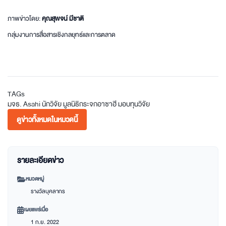
ภาพข่าวโดย:
คุณสุพจน์ มีชาติ
กลุ่มงานการสื่อสารเชิงกลยุทธ์และการตลาด
TAGs
มจธ.
Asahi
นักวิจัย
มูลนิธิกระจกอาซาฮี
มอบทุนวิจัย
ดูข่าวทั้งหมดในหมวดนี้
รายละเอียดข่าว
หมวดหมู่
รางวัลบุคลากร
เผยแพร่เมื่อ
1 ก.ย. 2022