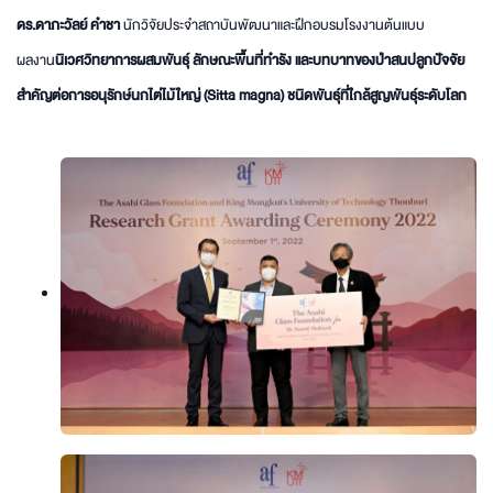
ดร.ดาภะวัลย์ คำชา
นักวิจัยประจำสถาบันพัฒนาและฝึกอบรมโรงงานต้นแบบ
ผลงาน
นิเวศวิทยาการผสมพันธุ์ ลักษณะพื้นที่ทำรัง และบทบาทของป่าสนปลูกปัจจัย
สำคัญต่อการอนุรักษ์นกไต่ไม้ใหญ่ (Sitta magna) ชนิดพันธุ์ที่ใกล้สูญพันธุ์ระดับโลก