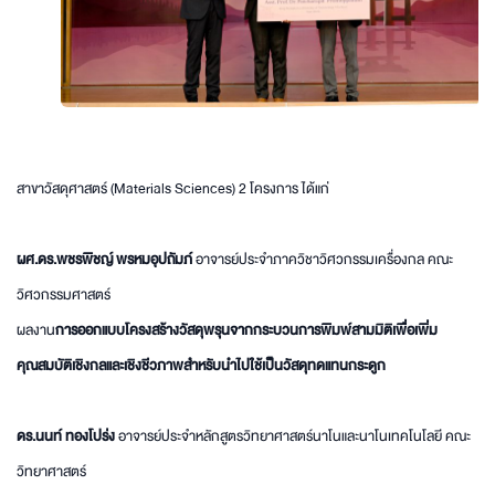
สาขาวัสดุศาสตร์ (Materials Sciences) 2 โครงการ ได้แก่
ผศ.ดร.พชรพิชญ์ พรหมอุปถัมภ์
อาจารย์ประจำภาควิชาวิศวกรรมเครื่องกล คณะ
วิศวกรรมศาสตร์
ผลงาน
การออกแบบโครงสร้างวัสดุพรุนจากกระบวนการพิมพ์สามมิติเพื่อเพิ่ม
คุณสมบัติเชิงกลและเชิงชีวภาพสำหรับนำไปใช้เป็นวัสดุทดแทนกระดูก
ดร.นนท์ ทองโปร่ง
อาจารย์ประจำหลักสูตรวิทยาศาสตร์นาโนและนาโนเทคโนโลยี คณะ
วิทยาศาสตร์