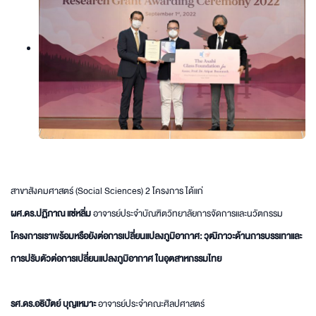
สาขาสังคมศาสตร์ (Social Sciences) 2 โครงการ ได้แก่
ผศ.ดร.ปฏิภาณ แซ่หลิ่ม
อาจารย์ประจำบัณฑิตวิทยาลัยการจัดการและนวัตกรรม
โครงการเราพร้อมหรือยังต่อการเปลี่ยนแปลงภูมิอากาศ: วุฒิภาวะด้านการบรรเทาและ
การปรับตัวต่อการเปลี่ยนแปลงภูมิอากาศ ในอุตสาหกรรมไทย
รศ.ดร.อธิปัตย์ บุญเหมาะ
อาจารย์ประจำคณะศิลปศาสตร์