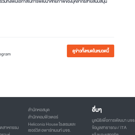
รวมทั้งเพิ่มโอกาสในการพัฒนาศักยภาพของบุคลากรสายสนับสนุน
ดูข่าวทั้งหมดในหมวดนี้
rogram
อื่นๆ
สำนักหอสมุด
สำนักคอมพิวเตอร์
มูลนิธิเพื่อการพัฒนา มจธ
Heliconia House โรงแรมและ
อุตสาหกรรม
ข้อมูลสาธารณะ/ ITA
เซอร์วิส อพาร์ทเมนท์ มจธ.
คราะห์
แจ้งเบาะแสทุจริต