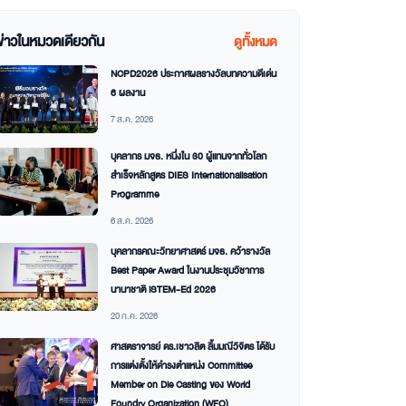
ข่าวในหมวดเดียวกัน
ดูทั้งหมด
NCPD2026 ประกาศผลรางวัลบทความดีเด่น
6 ผลงาน
7 ส.ค. 2026
บุคลากร มจธ. หนึ่งใน 30 ผู้แทนจากทั่วโลก
สำเร็จหลักสูตร DIES Internationalisation
Programme
6 ส.ค. 2026
บุคลากรคณะวิทยาศาสตร์ มจธ. คว้ารางวัล
Best Paper Award ในงานประชุมวิชาการ
นานาชาติ iSTEM-Ed 2026
20 ก.ค. 2026
ศาสตราจารย์ ดร.เชาวลิต ลิ้มมณีวิจิตร ได้รับ
การแต่งตั้งให้ดำรงตำแหน่ง Committee
Member on Die Casting ของ World
Foundry Organization (WFO)