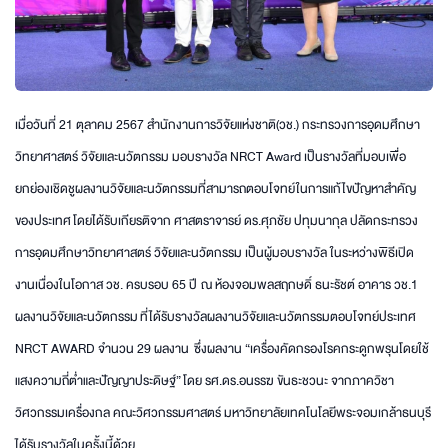
เมื่อวันที่ 21 ตุลาคม 2567 สำนักงานการวิจัยแห่งชาติ(วช.) กระทรวงการอุดมศึกษา
วิทยาศาสตร์ วิจัยและนวัตกรรม มอบรางวัล NRCT Award เป็นรางวัลที่มอบเพื่อ
ยกย่องเชิดชูผลงานวิจัยและนวัตกรรมที่สามารถตอบโจทย์ในการแก้ไขปัญหาสำคัญ
ของประเทศ โดยได้รับเกียรติจาก ศาสตราจารย์ ดร.ศุภชัย ปทุมนากุล ปลัดกระทรวง
การอุดมศึกษาวิทยาศาสตร์ วิจัยและนวัตกรรม เป็นผู้มอบรางวัล ในระหว่างพิธีเปิด
งานเนื่องในโอกาส วช. ครบรอบ 65 ปี ณ ห้องจอมพลสฤกษดิ์ ธนะรัชต์ อาคาร วช.1
ผลงานวิจัยและนวัตกรรม ที่ได้รับรางวัลผลงานวิจัยและนวัตกรรมตอบโจทย์ประเทศ
NRCT AWARD จำนวน 29 ผลงาน ซึ่งผลงาน “เครื่องคัดกรองโรคกระดูกพรุนโดยใช้
แสงความถี่ต่ำและปัญญาประดิษฐ์” โดย รศ.ดร.อนรรฆ ขันธะชวนะ จากภาควิชา
วิศวกรรมเครื่องกล คณะวิศวกรรมศาสตร์ มหาวิทยาลัยเทคโนโลยีพระจอมเกล้าธนบุรี
ได้รับรางวัลในครั้งนี้ด้วย