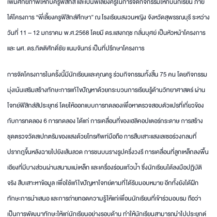
เพิ่มศักยภาพให้กับครูฟิสิกส์ และเป็นพี่เลี้ยงครูในการจัดกิจกรรมให้กับนักเรียน ภาย
ใต้โครงการ “พี่เลี้ยงครูฟิสิกส์ศึกษา” ณ โรงเรียนสงวนหญิง จังหวัดสุพรรณบุรี ระหว่าง
วันที่ 11 – 12 มกราคม พ.ศ.2568 โดยมี ดร.แสงกฤช กลั่นบุศย์ เป็นหัวหน้าโครงการ
และ ผศ. ดร.กิตติศักดิ์ชัย แนมจันทร์ เป็นที่ปรึกษาโครงการ
การจัดโครงการในครั้งนี้มีนักเรียนและคุณครู ร่วมกิจกรรมทั้งสิ้น 75 คน โดยกิจกรรม
มุ่งเน้นเสริมสร้างทักษะการแก้ไขปัญหาด้วยกระบวนการเรียนรู้ด้านวิทยาศาสตร์ ผ่าน
โจทย์ฟิสิกส์สัประยุทธ์ โดยให้ออกแบบการทดลองเพื่อหาตรวจสอบตัวแปรที่เกี่ยวข้อง
กับการทดลอง 6 การทดลอง ได้แก่ การเคลื่อนที่ของเฮลิคอปเตอร์กระดาษ การสร้าง
ชุดตรวจวัดสเปกตรัมของแสงด้วยโทรศัพท์มือถือ การสืบเสาะแสงเลเซอร์วงกลมที่
ปรากฎขึ้นหลังฉายไปยังเส้นลวด การชนบนรางรูปครึ่งวงรี การเคลื่อนที่ลูกเหล็กลงพื้น
เอียงที่มีบางส่วนผ่านสนามแม่เหล็ก และเครื่องร่อนแก้วน้ำ ซึ่งนักเรียนได้ลงมือปฏิบัติ
จริง สืบเสาะหาข้อมูล เพื่อใช้แก้ไขปัญหาโจทย์ตามที่ได้รับมอบหมาย อีกทั้งยังได้ฝึก
ทักษะการนำเสนอ และการถ่ายทอดความรู้ให้แก่เพื่อนนักเรียนที่เข้าร่วมอบรม ถือว่า
เป็นการพัฒนาทักษะให้แก่นักเรียนอย่างรอบด้าน ทำให้นักเรียนสามารถนำไปประยุกต์