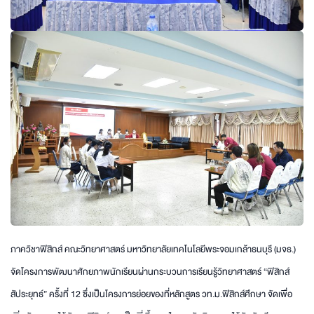
ภาควิชาฟิสิกส์ คณะวิทยาศาสตร์ มหาวิทยาลัยเทคโนโลยีพระจอมเกล้าธนบุรี (มจธ.)
จัดโครงการพัฒนาศักยภาพนักเรียนผ่านกระบวนการเรียนรู้วิทยาศาสตร์ “ฟิสิกส์
สัประยุทธ์” ครั้งที่ 12 ซึ่งเป็นโครงการย่อยของที่หลักสูตร วท.ม.ฟิสิกส์ศึกษา จัดเพื่อ