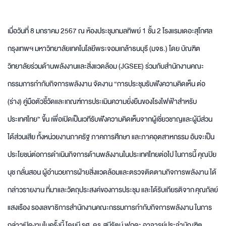
เมื่อวันที่ 8 มกราคม 2567 ณ ห้องประชุมกมลทิพย์ 1 ชั้น 2 โรงแรมเดอะสุโกศล
กรุงเทพฯ มหาวิทยาลัยเทคโนโลยีพระจอมเกล้าธนบุรี (มจธ.) โดย บัณฑิต
วิทยาลัยร่วมด้านพลังงานและสิ่งแวดล้อม (JGSEE) ร่วมกับสำนักงานคณะ
กรรมการกำกับกิจการพลังงาน จัดงาน “การประชุมรับฟังความคิดเห็น ต่อ
(ร่าง) คู่มือตัวชี้วัดและเกณฑ์การประเมินความยั่งยืนของโรงไฟฟ้าสำหรับ
ประเทศไทย” ขึ้น เพื่อเปิดเป็นเวทีรับฟังความคิดเห็นจากผู้เชี่ยวชาญและผู้มีส่วน
ได้ส่วนเสีย ทั้งหน่วยงานภาครัฐ ภาคการศึกษา และภาคอุตสาหกรรม อันจะเป็น
ประโยชน์ต่อการดำเนินกิจการด้านพลังงานในประเทศไทยต่อไป ในการนี้ คุณปิย
นุช กลั่นสอน ผู้อำนวยการฝ่ายสิ่งแวดล้อมและตรวจติดตามกิจการพลังงาน ได้
กล่าวรายงาน ที่มาและวัตถุประสงค์ของการประชุม และได้รับเกียรติจาก คุณกัลย์
แสงเรือง รองเลขาธิการสำนักงานคณะกรรมการกำกับกิจการพลังงาน ในการ
กล่าวเปิดงานในครั้งนี้ โดยมี รศ. ดร.สุนีรัตน์ ฟูกุดะ อาจารย์ประจำบัณฑิต