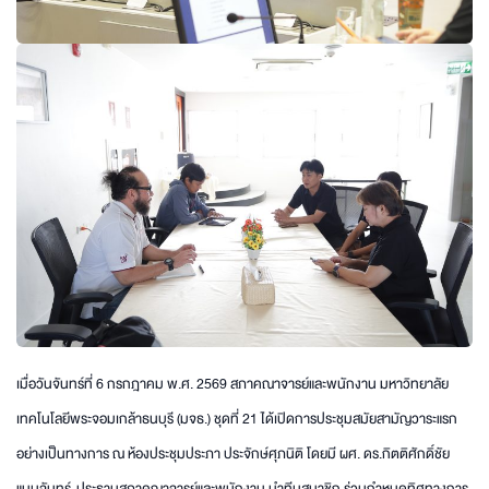
เมื่อวันจันทร์ที่ 6 กรกฎาคม พ.ศ. 2569 สภาคณาจารย์และพนักงาน มหาวิทยาลัย
เทคโนโลยีพระจอมเกล้าธนบุรี (มจธ.) ชุดที่ 21 ได้เปิดการประชุมสมัยสามัญวาระแรก
อย่างเป็นทางการ ณ ห้องประชุมประภา ประจักษ์ศุภนิติ โดยมี ผศ. ดร.กิตติศักดิ์ชัย