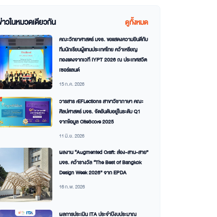
ข่าวในหมวดเดียวกัน
ดูทั้งหมด
คณะวิทยาศาสตร์ มจธ. ขอแสดงความยินดีกับ
ทีมนักเรียนผู้แทนประเทศไทย คว้าเหรียญ
ทองแดงจากเวที IYPT 2026 ณ ประเทศสวิต
เซอร์แลนด์
15 ก.ค. 2026
วารสาร rEFLections สาขาวิชาภาษา คณะ
ศิลปศาสตร์ มจธ. จัดอันดับอยู่ในระดับ Q1
จากข้อมูล CiteScore 2025
11 มิ.ย. 2026
ผลงาน “Augmented Craft: ส่อง-สาน-สาย”
มจธ. คว้ารางวัล “The Best of Bangkok
Design Week 2026” จาก EPDA
16 ก.พ. 2026
ผลการประเมิน ITA ประจำปีงบประมาณ