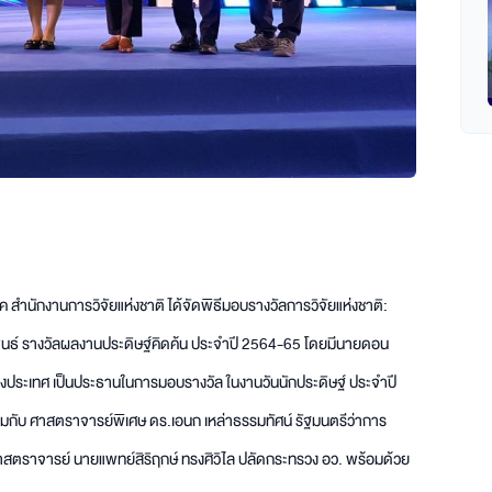
ค สำนักงานการวิจัยแห่งชาติ ได้จัดพิธีมอบรางวัลการวิจัยแห่งชาติ:
านิพนธ์ รางวัลผลงานประดิษฐ์คิดค้น ประจำปี 2564-65 โดยมีนายดอน
งประเทศ เป็นประธานในการมอบรางวัล ในงานวันนักประดิษฐ์ ประจำปี
กับ ศาสตราจารย์พิเศษ ดร.เอนก เหล่าธรรมทัศน์ รัฐมนตรีว่าการ
สตราจารย์ นายแพทย์สิริฤกษ์ ทรงศิวิไล ปลัดกระทรวง อว. พร้อมด้วย