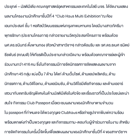
ประยุกต์ – มัลติมีเดีย คณะครุศาสตร์อุตสาหกรรมและเทคโนโลยี มจธ. ได้จัดงานแสดง
ผลงานโครงงานนักศึกษาชั้นปีที่ 4 “Club Haus Multi Exhibition”ณ ห้อง
เอนกประสงค์ ชั้น 1 หอศิลป์วัฒนธรรมแห่งกรุงเทพมหานคร โดยมีนางสาวภัคธีมา
พุทธรักษา (ประธานโครงการ) กล่าวรายงานวัตถุประสงค์โครงการ พร้อมด้วย
ผศ.ดร.ชนินทร์ ตั้งพานทอง (หัวหน้าสาขาวิชาฯ) กล่าวต้อนรับ และ รศ.ดร.ธเนศ ธนิตย์
ธีรพันธ์ (คณบดี) ให้เกียรติเป็นประธานกล่าวเปิดงาน พร้อมด้วยคณาจารย์และผู้เข้า
ร่วมงานกว่า 416 คน ซึ่งในกิจกรรมมีการจัดนิทรรศการจัดแสดงผลงานจาก
นักศึกษา 45 กลุ่ม แบ่งเป็น 7 ด้าน ได้แก่ ด้านเว็บไซต์, ด้านแอปพลิเคชัน, ด้าน
นิทรรศการ, ด้านวิดีโอเกม, ด้านแอนิเมชัน, ด้านวิดีโอมีเดียกิจกรรม และด้านเออาร์
เสวนากับแขกรับเชิญพิเศษในด้านมัลติมีเดียในหัวข้อ และเรื่องราวที่เป็นประโยชน์และน่า
สนใจ กิจกรรม Club Passport เมื่อแวะชมผลงานของนักศึกษาตามจำนวน
ใน passport ที่กำหนดจะได้พวงกุญแจ Clubhaus หรือถ่ายรูปจากพิมพ์ความร้อน
พร้อมตกแต่งทำเป็นพวงกุญแจ และกิจกรรมถาม-ตอบกับผู้เข้าร่วมภายในงาน สำหรับ
การจัดกิจกรรมในครั้งนี้จัดขึ้นเพื่อแสดงผลงานของนักศึกษาชั้นปีที่ 4 ของสาขาวิชาฯ