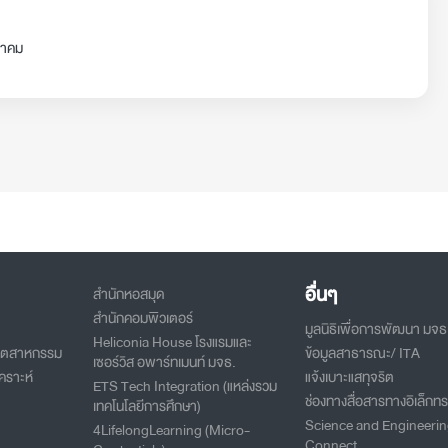
นาคม
อื่นๆ
สำนักหอสมุด
สำนักคอมพิวเตอร์
มูลนิธิเพื่อการพัฒนา มจธ
Heliconia House โรงแรมและ
อุตสาหกรรม
ข้อมูลสาธารณะ/ ITA
เซอร์วิส อพาร์ทเมนท์ มจธ.
คราะห์
แจ้งเบาะแสทุจริต
ETS Tech Integration (แหล่งรวม
ช่องทางสื่อสารทางอิเล็กทร
เทคโนโลยีการศึกษา)
Science and Engineeri
4LifelongLearning (Micro-
Connect