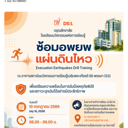
T.02-4708497