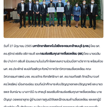
วันที่ 27 มิถุนายน 2565
มหาวิทยาลัยเทคโนโลยีพระจอมเกล้าธนบุรี (มจธ.)
โดย รศ.
ดร.สุวิทย์ แซ่เตีย อธิการบดี และ
กรมส่งเสริมคุณภาพสิ่งแวดล้อม (สส.)
โดย นายเฉลิม
ชัย ปาปะทา อธิบดี ร่วมลงนามในบันทึกข้อตกลงความร่วมมือทางวิชาการ พร้อมด้วย
ผศ. ดร.ประพัทธ์ พงษ์เกียรติกุล หัวหน้าภาควิชาวิศวกรรมสิ่งแวดล้อม คณะ
วิศวกรรมศาสตร์ มจธ. ดร.ธภัทร ศิลาเลิศรักษา รศ. ดร.ทรงเกียรติ ภัทรปัทมาวงศ์
ดร.ไตรรัตน์ เมืองทองอ่อน รวมถึงนักศึกษาระดับปริญญาเอกและปริญญาตรี และนายว
รพล จันทร์งาม นางภาวินี ณ สายบุรี รองอธิบดีกรมส่งเสริมคุณภาพสิ่งแวดล้อม นาย
ปัญญา วรเพชรายุทธ ผู้อำนวยการศูนย์วิจัยและฝึกอบรมด้านสิ่งแวดล้อม และแขกผู้มี