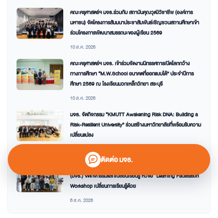
คณะครุศาสตร์ฯ มจธ.ร่วมกับ สถาบันคุณวุฒิวิชาชีพ (องค์การ
มหาชน) จัดโครงการสัมมนาประชาสัมพันธ์เชิญชวนสถานศึกษาเข้า
ร่วมโครงการพัฒนาสมรรถนะของผู้เรียน 2569
10 ส.ค. 2026
คณะครุศาสตร์ฯ มจธ. เข้าร่วมจัดงานนิทรรศการเปิดโลกกว้าง
ทางการศึกษา “M.W.School อนาคตที่ออกแบบได้” ประจำปีการ
ศึกษา 2569 ณ โรงเรียนมวกเหล็กวิทยา สระบุรี
10 ส.ค. 2026
มจธ. จัดกิจกรรม “KMUTT Awakening Risk DNA: Building a
Risk-Resilient University” ร่วมสร้างมหาวิทยาลัยที่พร้อมรับความ
เปลี่ยนแปลง
7 ส.ค. 2026
ติดต่อ มจธ.
คณะวิทยาศาสตร์ มหาวิทยาลัยเทคโนโลยีพระจอมเกล้าธนบุรี
(มจธ.) จัดกิจกรรมแลกเปลี่ยนเรียนรู้ หัวข้อ “Learning Facilitation
Workshop เปลี่ยนการเรียนรู้ด้วย
6 ส.ค. 2026