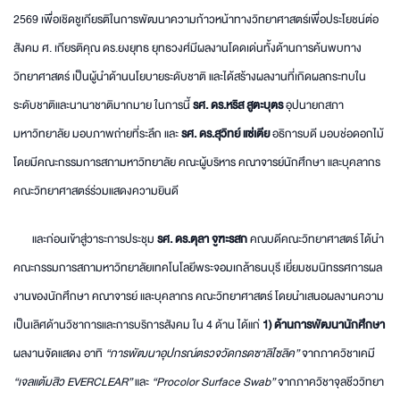
2569 เพื่อเชิดชูเกียรติในการพัฒนาความก้าวหน้าทางวิทยาศาสตร์เพื่อประโยชน์ต่อ
สังคม ศ. เกียรติคุณ ดร.ยงยุทธ ยุทธวงศ์มีผลงานโดดเด่นทั้งด้านการค้นพบทาง
วิทยาศาสตร์ เป็นผู้นำด้านนโยบายระดับชาติ และได้สร้างผลงานที่เกิดผลกระทบใน
ระดับชาติและนานาชาติมากมาย ในการนี้
รศ. ดร.หริส สูตะบุตร
อุปนายกสภา
มหาวิทยาลัย มอบภาพถ่ายที่ระลึก และ
รศ. ดร.สุวิทย์ แซ่เตีย
อธิการบดี มอบช่อดอกไม้
โดยมีคณะกรรมการสภามหาวิทยาลัย คณะผู้บริหาร คณาจารย์นักศึกษา และบุคลากร
คณะวิทยาศาสตร์ร่วมแสดงความยินดี
และก่อนเข้าสู่วาระการประชุม
รศ. ดร.ตุลา จูฑะรสก
คณบดีคณะวิทยาศาสตร์ ได้นำ
คณะกรรมการสภามหาวิทยาลัยเทคโนโลยีพระจอมเกล้าธนบุรี เยี่ยมชมนิทรรศการผล
งานของนักศึกษา คณาจารย์ และบุคลากร คณะวิทยาศาสตร์ โดยนำเสนอผลงานความ
เป็นเลิศด้านวิชาการและการบริการสังคม ใน 4 ด้าน ได้แก่
1) ด้านการพัฒนานักศึกษา
ผลงานจัดแสดง อาทิ
“การพัฒนาอุปกรณ์ตรวจวัดกรดซาลิไซลิค”
จากภาควิชาเคมี
“เจลแต้มสิว EVERCLEAR”
และ
“Procolor Surface Swab”
จากภาควิชาจุลชีววิทยา