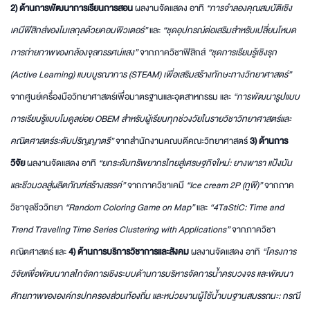
2) ด้านการพัฒนาการเรียนการสอน
ผลงานจัดแสดง อาทิ
“การจำลองคุณสมบัติเชิง
เคมีฟิสิกส์ของโมเลกุลด้วยคอมพิวเตอร์”
และ
“ชุดอุปกรณ์ต่อเสริมสำหรับเปลี่ยนโหมด
การถ่ายภาพของกล้องจุลทรรศน์แสง”
จากภาควิชาฟิสิกส์
“ชุดการเรียนรู้เชิงรุก
(Active Learning) แบบบูรณาการ (STEAM) เพื่อเสริมสร้างทักษะทางวิทยาศาสตร์”
จากศูนย์เครื่องมือวิทยาศาสตร์เพื่อมาตรฐานและอุตสาหกรรม และ
“การพัฒนารูปแบบ
การเรียนรู้แบบโมดูลย่อย OBEM สำหรับผู้เรียนทุกช่วงวัยในรายวิชาวิทยาศาสตร์และ
คณิตศาสตร์ระดับปริญญาตรี”
จากสำนักงานคณบดีคณะวิทยาศาสตร์
3) ด้านการ
วิจัย
ผลงานจัดแสดง อาทิ
“ยกระดับทรัพยากรไทยสู่เศรษฐกิจใหม่: ยางพารา แป้งมัน
และชีวมวลสู่ผลิตภัณฑ์สร้างสรรค์”
จากภาควิชาเคมี
“Ice cream 2P (ทูพี)”
จากภาค
วิชาจุลชีววิทยา
“Random Coloring Game on Map”
และ
“4TaStiC: Time and
Trend Traveling Time Series Clustering with Applications”
จากภาควิชา
คณิตศาสตร์ และ
4) ด้านการบริการวิชาการและสังคม
ผลงานจัดแสดง อาทิ
“โครงการ
วิจัยเพื่อพัฒนากลไกจัดการเชิงระบบด้านการบริหารจัดการน้ำครบวงจร และพัฒนา
ศักยภาพขององค์กรปกครองส่วนท้องถิ่น และหน่วยงานผู้ใช้น้ำบนฐานสมรรถนะ: กรณี