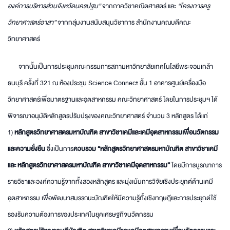
องค์การบริหารส่วนจังหวัดนครปฐม”
จากภาควิชาคณิตศาสตร์ และ
“โครงการครู
วิทยาศาสตร์อาสา”
จากกลุ่มงานสนับสนุนวิชาการ สำนักงานคณบดีคณะ
วิทยาศาสตร์
จากนั้นเป็นการประชุมคณะกรรมการสภามหาวิทยาลัยเทคโนโลยีพระจอมเกล้า
ธนบุรี ครั้งที่ 321 ณ ห้องประชุม Science Connect ชั้น 1 อาคารศูนย์เครื่องมือ
วิทยาศาสตร์เพื่อมาตรฐานและอุตสาหกรรม คณะวิทยาศาสตร์ โดยในการประชุมฯ ได้
พิจารณาอนุมัติหลักสูตรปรับปรุงของคณะวิทยาศาสตร์ จำนวน 3 หลักสูตร ได้แก่
1)
หลักสูตรวิทยาศาสตรมหาบัณฑิต สาขาวิชาเคมีและเคมีอุตสาหกรรมเพื่อนวัตกรรม
และความยั่งยืน
ซึ่งเป็นการ
ควบรวม
“หลักสูตรวิทยาศาสตรมหาบัณฑิต สาขาวิชาเคมี
และ หลักสูตรวิทยาศาสตรมหาบัณฑิต สาขาวิชาเคมีอุตสาหกรรม”
โดยมีการบูรณาการ
รายวิชาและองค์ความรู้จากทั้งสองหลักสูตร และมุ่งเน้นการวิจัยเชิงประยุกต์ด้านเคมี
อุตสาหกรรม เพื่อพัฒนาสมรรถนะบัณฑิตให้มีความรู้ทั้งเชิงทฤษฎีและการประยุกต์ใช้
รองรับความต้องการของประเทศในยุคเศรษฐกิจนวัตกรรม