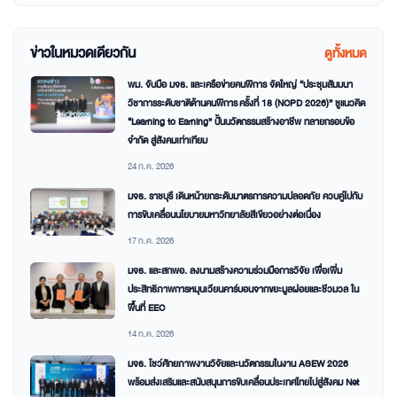
ข่าวในหมวดเดียวกัน
ดูทั้งหมด
พม. จับมือ มจธ. และเครือข่ายคนพิการ จัดใหญ่ “ประชุมสัมมนา
วิชาการระดับชาติด้านคนพิการ ครั้งที่ 18 (NCPD 2026)” ชูแนวคิด
“Learning to Earning” ปั้นนวัตกรรมสร้างอาชีพ ทลายกรอบข้อ
จำกัด สู่สังคมเท่าเทียม
24 ก.ค. 2026
มจธ. ราชบุรี เดินหน้ายกระดับมาตรการความปลอดภัย ควบคู่ไปกับ
การขับเคลื่อนนโยบายมหาวิทยาลัยสีเขียวอย่างต่อเนื่อง
17 ก.ค. 2026
มจธ. และสกพอ. ลงนามสร้างความร่วมมือการวิจัย เพื่อเพิ่ม
ประสิทธิภาพการหมุนเวียนคาร์บอนจากขยะมูลฝอยและชีวมวล ใน
พื้นที่ EEC
14 ก.ค. 2026
มจธ. โชว์ศักยภาพงานวิจัยและนวัตกรรมในงาน ASEW 2026
พร้อมส่งเสริมและสนับสนุนการขับเคลื่อนประเทศไทยไปสู่สังคม Net