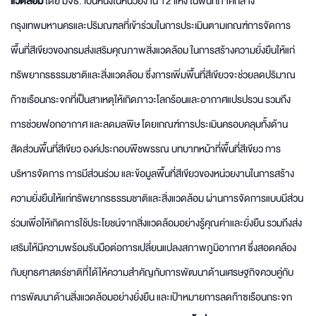
แวดล้อม
โดย มจธ. เป็นหนึ่งในหน่วยงาน 12 แห่ง ในพื้นที่ภาคกลาง
กรุงเทพมหานครและปริมณฑลที่เข้าร่วมในการประเมินตามเกณฑ์การจัดการ
พื้นที่สีเขียวของกรมส่งเสริมคุณภาพสิ่งแวดล้อม ในการสร้างความยั่งยืนให้แก่
ทรัพยากรธรรมชาติและสิ่งแวดล้อม ซึ่งการเพิ่มพื้นที่สีเขียวจะช่วยลดปริมาณ
ก๊าซเรือนกระจกที่เป็นสาเหตุให้เกิดภาวะโลกร้อนและอากาศแปรปรวน รวมถึง
การช่วยฟอกอากาศ และลดมลพิษ โดยเกณฑ์การประเมินครอบคลุมทั้งด้าน
สัดส่วนพื้นที่สีเขียว องค์ประกอบพืชพรรณ บทบาทหน้าที่พื้นที่สีเขียว การ
บริหารจัดการ การมีส่วนร่วม และข้อมูลพื้นที่สีเขียวของหน่วยงานในการสร้าง
ความยั่งยืนให้แก่ทรัพยากรธรรมชาติและสิ่งแวดล้อม ผ่านการจัดการแบบมีส่วน
ร่วมเพื่อให้เกิดการใช้ประโยชน์จากสิ่งแวดล้อมอย่างรู้คุณค่าและยั่งยืน รวมถึงส่ง
เสริมให้มีความพร้อมรับมือต่อการเปลี่ยนแปลงสภาพภูมิอากาศ ซึ่งสอดคล้อง
กับยุทธศาสตร์ชาติที่ได้ให้ความสำคัญกับการพัฒนาด้านเศรษฐกิจควบคู่กับ
การพัฒนาด้านสิ่งแวดล้อมอย่างยั่งยืน และเป้าหมายการลดก๊าซเรือนกระจก