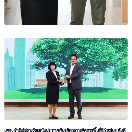
มจธ. เข้ารับโล่รางวัลและใบประกาศเกียรติคุณการจัดการพื้นที่สีเขียวในระดับดี