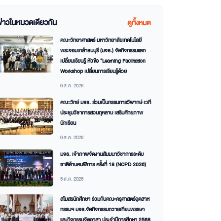
ข่าวในหมวดเดียวกัน
ดูทั้งหมด
คณะวิทยาศาสตร์ มหาวิทยาลัยเทคโนโลยี
พระจอมเกล้าธนบุรี (มจธ.) จัดกิจกรรมแลก
เปลี่ยนเรียนรู้ หัวข้อ “Learning Facilitation
Workshop เปลี่ยนการเรียนรู้ด้วย
6 ส.ค. 2026
คณะวิทย์ มจธ. ร่วมเป็นกรรมการวิพากษ์ เวที
ประชุมวิชาการสวนกุหลาบ เสริมศักยภาพ
นักเรียน
6 ส.ค. 2026
มจธ. เจ้าภาพจัดงานสัมมนาวิชาการระดับ
ชาติด้านคนพิการ ครั้งที่ 18 (NCPD 2026)
5 ส.ค. 2026
สโมสรนักศึกษา ร่วมกับคณะครุศาสตร์อุตสาห
กรรมฯ มจธ.จัดกิจกรรมถวายเทียนพรรษา
และกิจกรรมจิตอาสา ประจำปีการศึกษา 2568