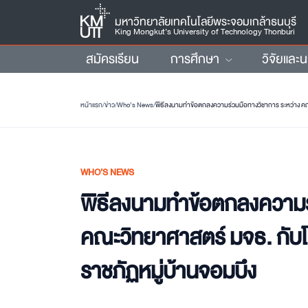
มหาวิทยาลัยเทคโนโลยีพระจอมเกล้าธนบุรี
King Mongkut’s University of Technology Thonburi
สมัครเรียน
การศึกษา
วิจัยและ
หน้าแรก
/
ข่าว
/
Who’s News
/
พิธีลงนามทำข้อตกลงความร่วมมือทางวิชาการ ระหว่าง คณะ
WHO’S NEWS
พิธีลงนามทำข้อตกลงความร
คณะวิทยาศาสตร์ มจธ. กับโ
ราชภัฏหมู่บ้านจอมบึง