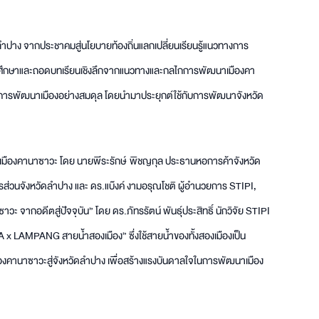
ง จากประชาคมสู่นโยบายท้องถิ่นแลกเปลี่ยนเรียนรู้แนวทางการ
ื่อศึกษาและถอดบทเรียนเชิงลึกจากแนวทางและกลไกการพัฒนาเมืองคา
และการพัฒนาเมืองอย่างสมดุล โดยนำมาประยุกต์ใช้กับการพัฒนาจังหวัด
เมืองคานาซาวะ โดย นายพีระรักษ์ พิชญกุล ประธานหอการค้าจังหวัด
รส่วนจังหวัดลำปาง และ ดร.แบ๊งค์ งามอรุณโชติ ผู้อำนวยการ STIPI,
จากอดีตสู่ปัจจุบัน” โดย ดร.ภัทรรัตน์ พันธุ์ประสิทธิ์ นักวิจัย STIPI
 LAMPANG สายน้ำสองเมือง” ซึ่งใช้สายน้ำของทั้งสองเมืองเป็น
องคานาซาวะสู่จังหวัดลำปาง เพื่อสร้างแรงบันดาลใจในการพัฒนาเมือง