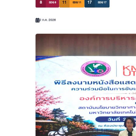
8
11
17
SDG 8
SDG 11
SDG 17
2 ก.ค. 2026