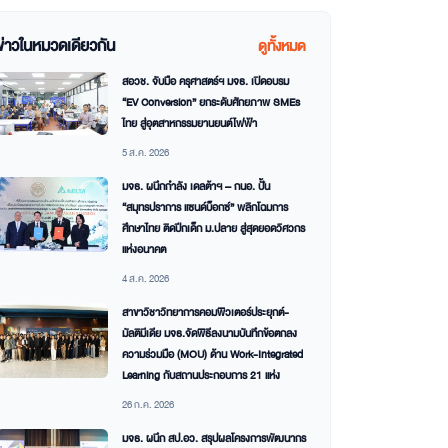
ข่าวในหมวดเดียวกัน
ดูทั้งหมด
สอวช. จับมือ ครุศาสตร์ฯ มจธ. เปิดอบรม
“EV Conversion” ยกระดับศักยภาพ SMEs
ไทย สู่อุตสาหกรรมยานยนต์ไฟฟ้า
5 ส.ค. 2026
มจธ. ผนึกกำลัง เดลต้าฯ – กนอ. ปั้น
“สมุทรปราการ แซนด์บ็อกซ์” พลิกโฉมการ
ศึกษาไทย ติดปีกเด็ก ม.ปลาย สู่สุดยอดวิศวกร
แห่งอนาคต
4 ส.ค. 2026
สาขาวิชาวิทยาการคอมพิวเตอร์ประยุกต์-
มัลติมีเดีย มจธ.จัดพิธีลงนามบันทึกข้อตกลง
ความร่วมมือ (MOU) ด้าน Work-Integrated
Learning กับสถานประกอบการ 21 แห่ง
26 ก.ค. 2026
มจธ. ผนึก สป.อว. สรุปผลโครงการพัฒนากร