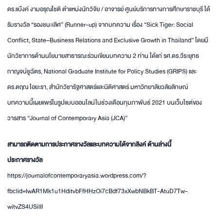
ดร.แบ๊งค์ งามอรุณโชติ ตำแหน่งนักวิจัย / อาจารย์ ศูนย์บริการทางการศึกษาราชบุรี ได้
รับรางวัล “รองชนะเลิศ” (Runner-up) จากบทความ เรื่อง “Sick Tiger: Social
Conflict, State–Business Relations and Exclusive Growth in Thailand” โดยมี
นักวิชาการด้านนโยบายสาธารณะร่วมเขียนบทความ 2 ท่าน ได้แก่ รศ.ดร.วีระยุทธ
กาญจน์ชูฉัตร, National Graduate Institute for Policy Studies (GRIPS) และ
ดร.ตฤณ ไอยะรา, สำนักวิชารัฐศาสตร์และนิติศาสตร์ มหาวิทยาลัยวลัยลักษณ์
บทความนี้เผยแพร่ในรูปแบบออนไลน์ในช่วงเดือนกุมภาพันธ์ 2021 บนเว็บไซต์ของ
วารสาร “Journal of Contemporary Asia (JCA)”
สามารถติดตามการประกาศรางวัลและบทความได้จากลิงค์ ด้านล่างนี้
ประกาศรางวัล
https://journalofcontemporaryasia.wordpress.com/?
fbclid=IwAR1Mk1u1HditvbFfHHzOi7cBdf73xXwbNBkBT-AtuD7Tw-
witvZS4USilII