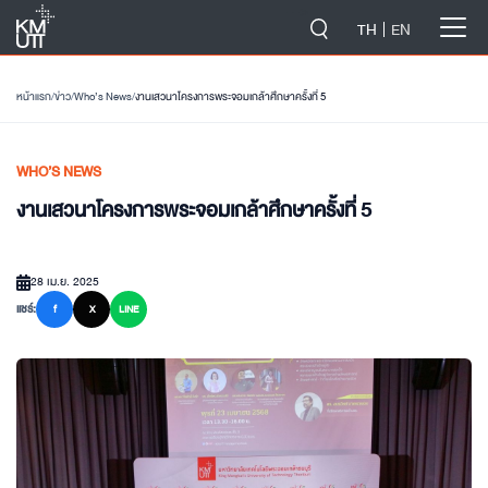
-->
TH
EN
หน้าแรก
/
ข่าว
/
Who’s News
/
งานเสวนาโครงการพระจอมเกล้าศึกษาครั้งที่ 5
WHO’S NEWS
งานเสวนาโครงการพระจอมเกล้าศึกษาครั้งที่ 5
28 เม.ย. 2025
แชร์:
f
X
LINE