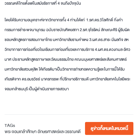
วรรณคดีไทยตั้งแต่ในสมัยรัชกาลที่ 4 จนถึงปัจจุบัน
โดยได้รับความอนุเคราะห์จากวิทยากรทั้ง 4 ท่านได้แก่ 1.รศ.ดร.วิไลศักดิ์ กิ่งคำ
กรรมการชำระพจนานุกรม ฉบับราชบัณฑิตยสภา​ 2.รศ.จุไรรัตน์ ลักษณะศิริ ผู้รับผิด
ชอบหลักสูตรการสอนภาษาไทย มหาวิทยาลัยรามคำแหง 3.ผศ.ดร.สาระ มีผล​กิจ​ สห
วิทยาการ​การ​ท่องเที่ยว​โรงเรียน​การ​ท่องเที่ยว​และการ​บริการ​ 4.ผศ.ดร.ดวงกมล​ อั​ศว​
มา​ศ​ ประธาน​หลักสูตร​ภาษา​และวัฒนธร​รม​ไทย​ คณะมนุษย​ศาสตร์​และ​สังคม​ศาสตร์​
มหาวิทยาลัย​สวน​ดุสิต​ ให้เกียรติมาเป็นวิทยากรถ่ายทอดความรู้และในการนี้ได้รับ
เกียรติจาก ดร.อมร​วิช​ช์​ นาคร​ทร​รพ​ ที่ปรึกษา​อธิการบดี ​มหา​วิทยาลัย​เทคโนโลยี​พระ​
จอมเกล้า​ธนบุรี​ เป็นผู้ดำเนินรายการ​เสวนา
TAGs
ดูข่าวทั้งหมดในหมวดนี้
พระจอมเกล้าศึกษา
อักษรศาสตร์และวรรณคดี