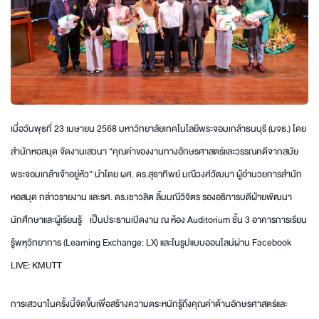
เมื่อวันพุธที่ 23 เมษายน 2568 มหาวิทยาลัยเทคโนโลยีพระจอมเกล้าธนบุรี (มจธ.) โดย
สำนักหอสมุด จัดงานเสวนา “คุณค่าของงานทางอักษรศาสตร์และวรรณคดีจากสมัย
พระจอมเกล้าเจ้าอยู่หัว” นำโดย ผศ. ดร.สุธาทิพย์ มณีวงศ์วัฒนา ผู้อำนวยการสำนัก
หอสมุด กล่าวรายงาน และรศ. ดร.เชาวลิต ลิ้มมณีวิจิตร รองอธิการบดีฝ่ายพัฒนา
นักศึกษาและผู้เรียนรู้ เป็นประธานเปิดงาน ณ ห้อง Auditorium ชั้น 3 อาคารการเรียน
รู้พหุวิทยาการ (Learning Exchange: LX) และในรูปแบบออนไลน์ผ่าน Facebook
LIVE: KMUTT
การเสวนาในครั้งนี้จัดขึ้นเพื่อสร้างความตระหนักรู้ถึงคุณค่าด้านอักษรศาสตร์และ