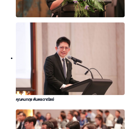
คุณคมกฤช ตันตระวาณิชย์