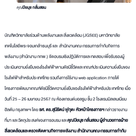
คุณ
ปิยนุช กลั่นสอน
บัณฑิตวิทยาลัยร่วมด้านพลังงานและสิ่งแวดล้อม (JGSEE) มหาวิทยาลัย
เทคโนโลยีพระจอมเกล้าธนบุรี และ สำนักงานคณะกรรมการกำกับกิจการ
พลังงาน (สำนักงาน กกพ.) จัดอบรมเชิงปฏิบัติการและทดสอบ เพื่อรับรองผู้
ประเมินความยั่งยืนของโรงไฟฟ้าตามดัชนีชี้วัดและเกณฑ์ประเมินความยั่งยืนของ
โรงไฟฟ้าสำหรับประเทศไทย รวมถึงการใช้งาน web application ภายใต้
โครงการพัฒนาเกณฑ์ดัชนีชี้วัดความยั่งยืนของโรงไฟฟ้าสำหรับประเทศไทย เมื่อ
วันที่ 25 – 26 เมษายน 2567 ณ ห้องแกรนด์บอลรูม ชั้น 2 โรงแรมมิลเลนเนียม
ฮิลตัน กรุงเทพฯ โดย
รศ. ดร.สุนีรัตน์ ฟูกุดะ
หัวหน้าโครงการฯ
กล่าวรายงาน
ที่มา และวัตถุประสงค์ของการอบรม และ
คุณปิยนุช กลั่นสอน
ผู้อำนวยการฝ่าย
สิ่งแวดล้อมและตรวจติดตามกิจการพลังงาน สำนักงานคณะกรรมการกำกับ