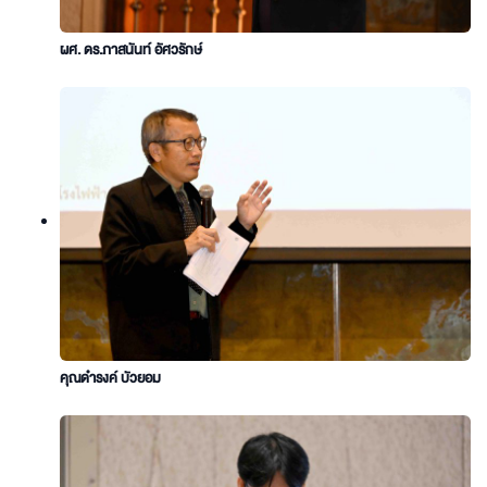
ผศ. ดร.ภาสนันท์ อัศวรักษ์
คุณดำรงค์ บัวยอม