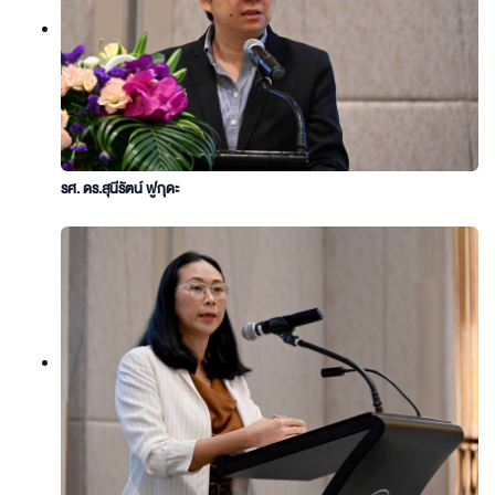
รศ. ดร.สุนีรัตน์ ฟูกุดะ