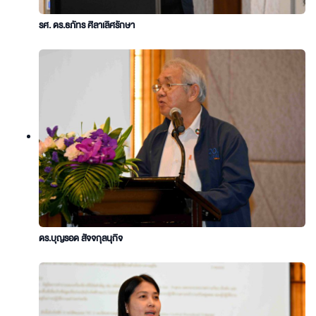
รศ. ดร.ธภัทร ศิลาเลิศรักษา
ดร.บุญรอด สัจจกุลนุกิจ