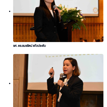
รศ. ดร.อมรรัตน์ แก้วประดับ