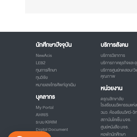
นักศึกษาปัจจุบัน
บริการสังคม
NewAcis
บริการวิชาการ
LEB2
บริการภาคธุรกิจและ
ทุนการศึกษา
บริการศูนย์ทดสอบ/วิเ
คุณภาพ
ทุนวิจัย
หมายเลขโทรศัพท์ฉุกเฉิน
หน่วยงาน
บุคลากร
ดรุณสิกขาลัย
โรงเรียนนวัตกรรมแห่งก
My Portal
วมว. ห้องเรียนวิศว์-วิท
AHRIS
สถาบันโคเซ็น มจธ.
ระบบ KIRIM
ศูนย์หนังสือ มจธ.
Digital Document
หอพักนักศึกษา