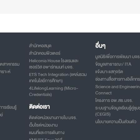
อื่นๆ
สำนักหอสมุด
สำนักคอมพิวเตอร์
มูลนิธิเพื่อการพัฒนา มจธ
Heliconia House โรงแรมและ
อุตสาหกรรม
ข้อมูลสาธารณะ/ ITA
เซอร์วิส อพาร์ทเมนท์ มจธ.
คราะห์
แจ้งเบาะแสทุจริต
ETS Tech Integration (แหล่งรวม
ช่องทางสื่อสารทางอิเล็กทร
เทคโนโลยีการศึกษา)
Science and Engineeri
4LifelongLearning (Micro-
Connect
Credentials)
โครงการ อพ.สธ.มจธ.
ติดต่อเรา
ารเรียนรู้
ระบบฐานข้อมูลเรียนรู้คู่ชุม
(CEGIS)
ย์
ติดต่อหน่วยงานภายใน มจธ.
นโยบายความเป็นส่วนตัว
เว็บไซต์หน่วยงาน
แผนที่และการเดินทาง