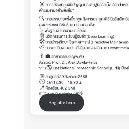
🎯 “การใช้ระเบียบวิธีปัญญาประดิษฐ์นิวรัลเน็ตเวิร์คสำหร
ดำเนินงานอย่างยั่งยืน”
🔍 การบรรยายครั้งนี้จะพูดถึงการประยุกต์ใช้ นิวรัลเน็ตเวิ
อุตสาหกรรมที่ซับซ้อน ครอบคลุมถึง:
✨ พื้นฐานด้านความน่าเชื่อถือ
🤖 นวัตกรรมการเรียนรู้เชิงลึก (Deep Learning)
🛠️ การบำรุงรักษาเชิงคาดการณ์ (Predictive Maintenan
🌱 การดำเนินงานอย่างยั่งยืน ลดของเสีย ลด Downtime 
👨‍💼 วิทยากรรับเชิญพิเศษ
Assoc. Prof. Dr. Alex Davila-Frias
จาก 🌎 The National Polytechnic School (EPN) เมือง
📅 วันศุกร์ที่ 29 สิงหาคม 2568
🕦 เวลา 13.30 – 15.30 น.
📍 ห้องเรียน 402 GMI
👉 ลงทะเบียนเข้าร่วมได้ที่นี่:
Register here