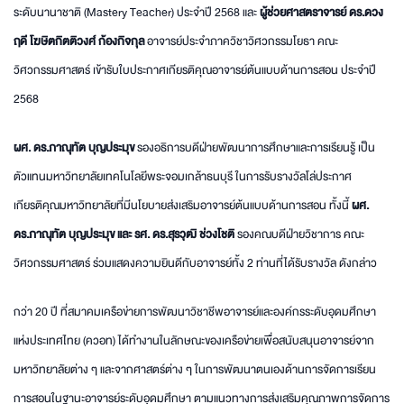
ระดับนานาชาติ (Mastery Teacher) ประจำปี 2568 และ
ผู้ช่วยศาสตราจารย์ ดร.ดวง
ฤดี โฆษิตกิตติวงศ์ ก้องกิจกุล
อาจารย์ประจำภาควิชาวิศวกรรมโยธา คณะ
วิศวกรรมศาสตร์ เข้ารับใบประกาศเกียรติคุณอาจารย์ต้นแบบด้านการสอน ประจำปี
2568
ผศ. ดร.ภาณุทัต บุญประมุข
รองอธิการบดีฝ่ายพัฒนาการศึกษาและการเรียนรู้ เป็น
ตัวแทนมหาวิทยาลัยเทคโนโลยีพระจอมเกล้าธนบุรี ในการรับรางวัลโล่ประกาศ
เกียรติคุณมหาวิทยาลัยที่มีนโยบายส่งเสริมอาจารย์ต้นแบบด้านการสอน ทั้งนี้
ผศ.
ดร.ภาณุทัต บุญประมุข และ รศ. ดร.สุรวุฒิ ช่วงโชติ
รองคณบดีฝ่ายวิชาการ คณะ
วิศวกรรมศาสตร์ ร่วมแสดงความยินดีกับอาจารย์ทั้ง 2 ท่านที่ได้รับรางวัล ดังกล่าว
กว่า 20 ปี ที่สมาคมเครือข่ายการพัฒนาวิชาชีพอาจารย์และองค์กรระดับอุดมศึกษา
แห่งประเทศไทย (ควอท) ได้ทำงานในลักษณะของเครือข่ายเพื่อสนับสนุนอาจารย์จาก
มหาวิทยาลัยต่าง ๆ และจากศาสตร์ต่าง ๆ ในการพัฒนาตนเองด้านการจัดการเรียน
การสอนในฐานะอาจารย์ระดับอุดมศึกษา ตามแนวทางการส่งเสริมคุณภาพการจัดการ