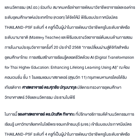
และนวัตกรรม (สป.อว.) ร่วมกับ
สมาคมเครือข่ายการพัฒนาวิชาชีพอาจารย์และองค์กร
ระดับอุดมศึกษาแห่งประเทศไทย (ควอท)
ได้จัดให้มี พิธีมอบประกาศนียบัตร
THAILAND-PSF ระดับที่ 4 ครูที่เป็นผู้นำในการพัฒนาวิชาชีพครูในระดับชาติหรือ
ระดับนานาชาติ (Mastery Teacher) และพิธีมอบรางวัลอาจารย์ต้นแบบด้านการสอน
ภายในงานประชุมวิชาการครั้งที่ 20 ประจำปี 2568 “การเปลี่ยนผ่านสู่ดิจิทัลสำหรับ
อุดมศึกษาไทย: การเสริมสร้างการเรียนรู้ตลอดชีวิตด้วย AI (Digital Transformation
for Thai Higher Education: Enhancing Lifelong Learning Using AI)”
ณ ห้อง
คอนเวนชั่น ชั้น 1 โรงแรมแอมบาสซาเดอร์ (สุขุมวิท 11) กรุงทพมหานครโดยได้รับ
เกียรติจาก
ศาสตราจารย์ ดร.ศุภชัย ปทุมนากุล
ปลัดกระทรวงการอุดมศึกษา
วิทยาศาสตร์ วิจัยและนวัตกรรม ประธานในพิธี
ในการนี้
รองศาสตราจารย์ ดร.บัณฑิต ทิพาก
ร ที่ปรึกษาอธิการบดีด้านนวัตกรรมการ
เรียนรู้ มหาวิทยาลัยเทคโนโลยีพระจอมเกล้าธนบุรี (มจธ.) เข้ารับมอบประกาศนียบัตร
THAILAND-PSF ระดับที่ 4 ครูที่เป็นผู้นำในการพัฒนาวิชาชีพครูในระดับชาติหรือ